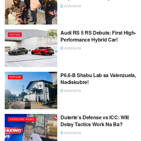
2026/02/26
Audi RS 5 RS Debuts: First High-
AUTOS
Performance Hybrid Car!
2026/02/26
₱6.6-B Shabu Lab sa Valenzuela,
NATION
Nadiskubre!
2026/02/26
Duterte’s Defense vs ICC: Will
HEADLINE NEWS
Delay Tactics Work Na Ba?
2026/02/26