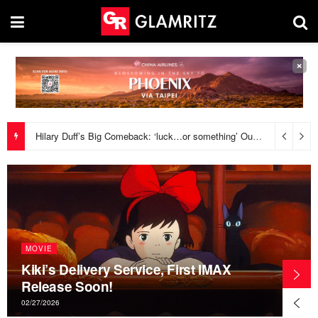
×
Hong Kong sinentensyahan ang ama ng wanted activist ng 8 months na kulong.
MOVIE
Kiki’s Delivery Service, First IMAX
Release Soon!
02/27/2026