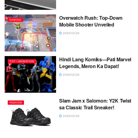
Overwatch Rush: Top-Down
GAMING
Mobile Shooter Unveiled
2026/02/26
Hindi Lang Komiks—Pati Marvel
TOY / ANIMATION
Legends, Meron Ka Dapat!
2026/02/26
Slam Jam x Salomon: Y2K Twist
FASHION
sa Classic Trail Sneaker!
2026/02/26