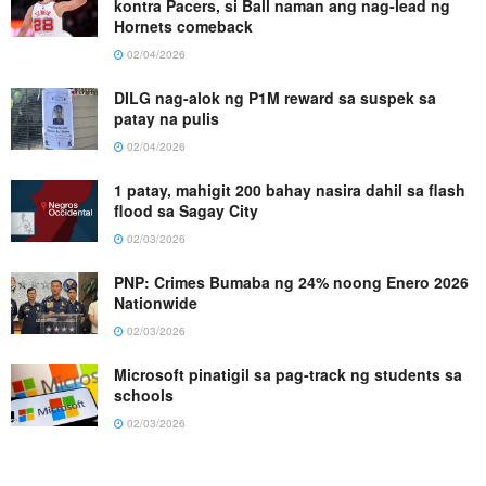
kontra Pacers, si Ball naman ang nag-lead ng
Hornets comeback
02/04/2026
DILG nag-alok ng P1M reward sa suspek sa
patay na pulis
02/04/2026
1 patay, mahigit 200 bahay nasira dahil sa flash
flood sa Sagay City
02/03/2026
PNP: Crimes Bumaba ng 24% noong Enero 2026
Nationwide
02/03/2026
Microsoft pinatigil sa pag-track ng students sa
schools
02/03/2026