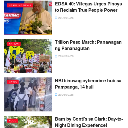
EDSA 40: Villegas Urges Pinoys
HEADLINE NEWS
to Reclaim True People Power
2026/02/26
Trillion Peso March: Panawagan
NATION
ng Pananagutan
2026/02/26
NBI binuwag cybercrime hub sa
NEWS
Pampanga, 14 huli
2026/02/26
Barn by Conti’s sa Clark: Day-to-
FOOD
Night Dining Experience!