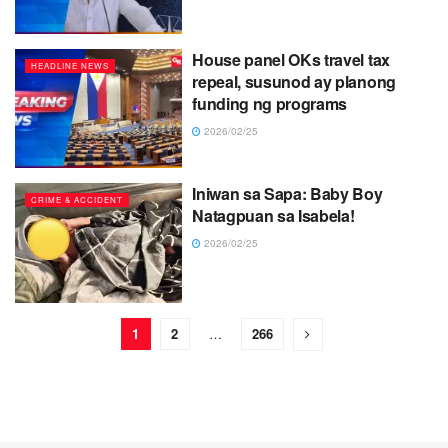
House panel OKs travel tax
HEADLINE NEWS
repeal, susunod ay planong
funding ng programs
2026/02/25
Iniwan sa Sapa: Baby Boy
CRIME & ACCIDENT
Natagpuan sa Isabela!
2026/02/25
1
2
…
266