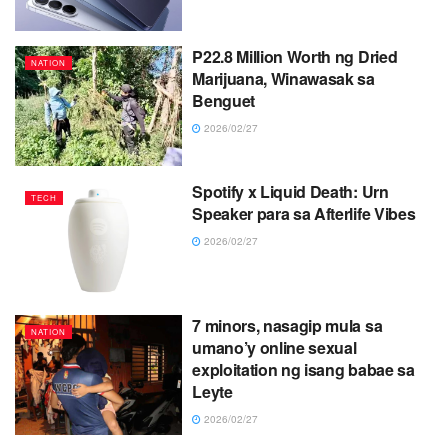
P22.8 Million Worth ng Dried
NATION
Marijuana, Winawasak sa
Benguet
2026/02/27
Spotify x Liquid Death: Urn
TECH
Speaker para sa Afterlife Vibes
2026/02/27
7 minors, nasagip mula sa
NATION
umano’y online sexual
exploitation ng isang babae sa
Leyte
2026/02/27