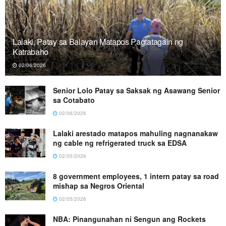
Lalaki, Patay sa Balayan Matapos Pagtatagain ng
Katrabaho
02/06/2026
Senior Lolo Patay sa Saksak ng Asawang Senior
sa Cotabato
02/06/2026
Lalaki arestado matapos mahuling nagnanakaw
ng cable ng refrigerated truck sa EDSA
02/05/2026
8 government employees, 1 intern patay sa road
mishap sa Negros Oriental
02/05/2026
NBA: Pinangunahan ni Sengun ang Rockets