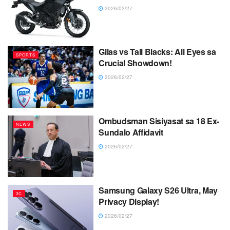
2026/02/27
Gilas vs Tall Blacks: All Eyes sa
SPORTS
Crucial Showdown!
2026/02/27
Ombudsman Sisiyasat sa 18 Ex-
NEWS
Sundalo Affidavit
2026/02/27
Samsung Galaxy S26 Ultra, May
3C
Privacy Display!
2026/02/27