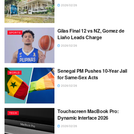
2026/02/26
Gilas Final 12 vs NZ, Gomez de
SPORTS
Liaño Leads Charge
2026/02/26
Senegal PM Pushes 10-Year Jail
WORLD
for Same-Sex Acts
2026/02/26
Touchscreen MacBook Pro:
TECH
Dynamic Interface 2026
2026/02/26