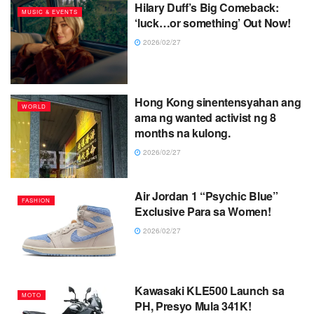
Hilary Duff’s Big Comeback:
MUSIC & EVENTS
‘luck…or something’ Out Now!
2026/02/27
Hong Kong sinentensyahan ang
WORLD
ama ng wanted activist ng 8
months na kulong.
2026/02/27
Air Jordan 1 “Psychic Blue”
FASHION
Exclusive Para sa Women!
2026/02/27
Kawasaki KLE500 Launch sa
MOTO
PH, Presyo Mula 341K!