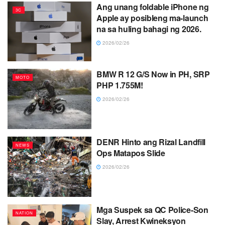
Ang unang foldable iPhone ng
3C
Apple ay posibleng ma-launch
na sa huling bahagi ng 2026.
2026/02/26
BMW R 12 G/S Now in PH, SRP
MOTO
PHP 1.755M!
2026/02/26
DENR Hinto ang Rizal Landfill
NEWS
Ops Matapos Slide
2026/02/26
Mga Suspek sa QC Police-Son
NATION
Slay, Arrest Kwineksyon