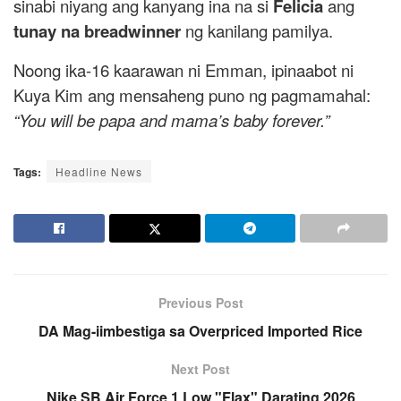
sinabi niyang ang kanyang ina na si
Felicia
ang
tunay na breadwinner
ng kanilang pamilya.
Noong ika-16 kaarawan ni Emman, ipinaabot ni
Kuya Kim ang mensaheng puno ng pagmamahal:
“You will be papa and mama’s baby forever.”
Tags:
Headline News
Previous Post
DA Mag-iimbestiga sa Overpriced Imported Rice
Next Post
Nike SB Air Force 1 Low "Flax" Darating 2026