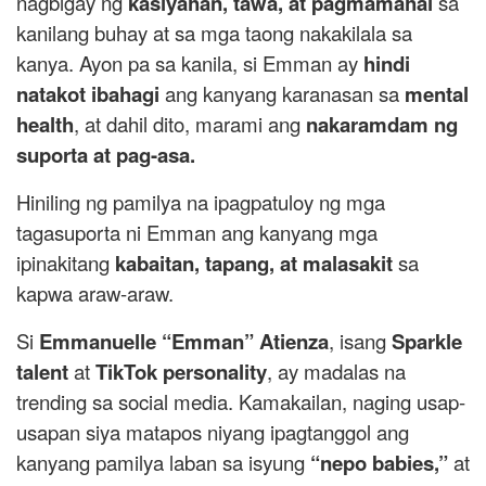
nagbigay ng
kasiyahan, tawa, at pagmamahal
sa
kanilang buhay at sa mga taong nakakilala sa
kanya. Ayon pa sa kanila, si Emman ay
hindi
natakot ibahagi
ang kanyang karanasan sa
mental
health
, at dahil dito, marami ang
nakaramdam ng
suporta at pag-asa.
Hiniling ng pamilya na ipagpatuloy ng mga
tagasuporta ni Emman ang kanyang mga
ipinakitang
kabaitan, tapang, at malasakit
sa
kapwa araw-araw.
Si
Emmanuelle “Emman” Atienza
, isang
Sparkle
talent
at
TikTok personality
, ay madalas na
trending sa social media. Kamakailan, naging usap-
usapan siya matapos niyang ipagtanggol ang
kanyang pamilya laban sa isyung
“nepo babies,”
at