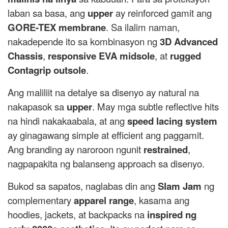
laban sa basa, ang
upper
ay reinforced gamit ang
GORE-TEX membrane
. Sa ilalim naman,
nakadepende ito sa kombinasyon ng
3D Advanced
Chassis
,
responsive EVA midsole
, at
rugged
Contagrip outsole
.
Ang maliliit na detalye sa disenyo ay natural na
nakapasok sa
upper
. May mga subtle reflective hits
na hindi nakakaabala, at ang
speed lacing system
ay ginagawang simple at efficient ang paggamit.
Ang branding ay naroroon ngunit
restrained
,
nagpapakita ng balanseng approach sa disenyo.
Bukod sa sapatos, naglabas din ang
Slam Jam
ng
complementary
apparel range
, kasama ang
hoodies, jackets, at backpacks na
inspired ng