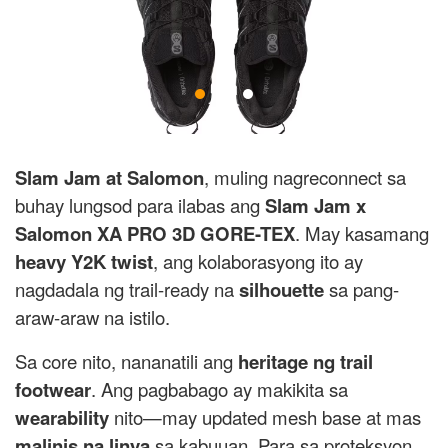
Slam Jam at Salomon
, muling nagreconnect sa
buhay lungsod para ilabas ang
Slam Jam x
Salomon XA PRO 3D GORE-TEX
. May kasamang
heavy Y2K twist
, ang kolaborasyong ito ay
nagdadala ng trail-ready na
silhouette
sa pang-
araw-araw na istilo.
Sa core nito, nananatili ang
heritage ng trail
footwear
. Ang pagbabago ay makikita sa
wearability
nito—may updated mesh base at mas
malinis na linya
sa kabuuan. Para sa proteksyon