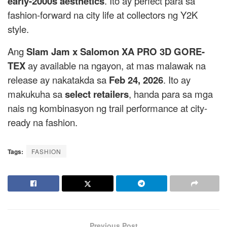
early-2000s aesthetics
. Ito ay perfect para sa
fashion-forward na city life at collectors ng Y2K
style.
Ang
Slam Jam x Salomon XA PRO 3D GORE-
TEX
ay available na ngayon, at mas malawak na
release ay nakatakda sa
Feb 24, 2026
. Ito ay
makukuha sa
select retailers
, handa para sa mga
nais ng kombinasyon ng trail performance at city-
ready na fashion.
Tags:
FASHION
Previous Post