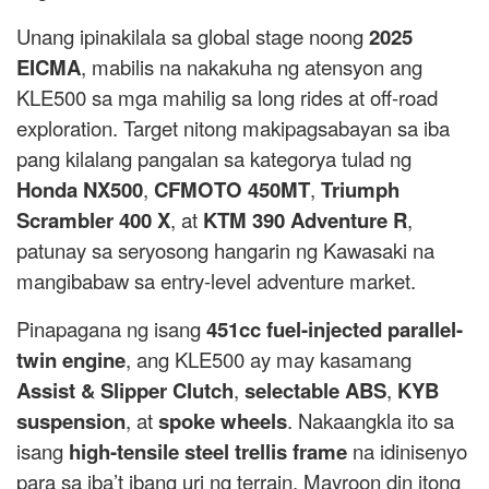
Unang ipinakilala sa global stage noong
2025
EICMA
, mabilis na nakakuha ng atensyon ang
KLE500 sa mga mahilig sa long rides at off-road
exploration. Target nitong makipagsabayan sa iba
pang kilalang pangalan sa kategorya tulad ng
Honda NX500
,
CFMOTO 450MT
,
Triumph
Scrambler 400 X
, at
KTM 390 Adventure R
,
patunay sa seryosong hangarin ng Kawasaki na
mangibabaw sa entry-level adventure market.
Pinapagana ng isang
451cc fuel-injected parallel-
twin engine
, ang KLE500 ay may kasamang
Assist & Slipper Clutch
,
selectable ABS
,
KYB
suspension
, at
spoke wheels
. Nakaangkla ito sa
isang
high-tensile steel trellis frame
na idinisenyo
para sa iba’t ibang uri ng terrain. Mayroon din itong