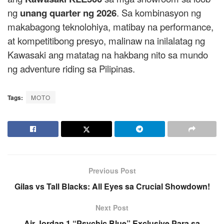
ng
unang quarter ng 2026
. Sa kombinasyon ng
makabagong teknolohiya, matibay na performance,
at kompetitibong presyo, malinaw na inilalatag ng
Kawasaki ang matatag na hakbang nito sa mundo
ng adventure riding sa Pilipinas.
Tags:
MOTO
Previous Post
Gilas vs Tall Blacks: All Eyes sa Crucial Showdown!
Next Post
Air Jordan 1 “Psychic Blue” Exclusive Para sa