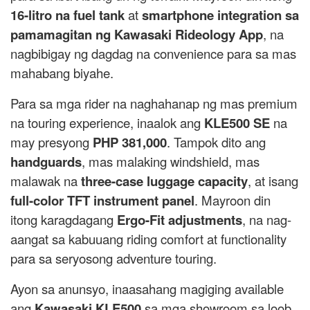
16-litro na fuel tank
at
smartphone integration sa
pamamagitan ng Kawasaki Rideology App
, na
nagbibigay ng dagdag na convenience para sa mas
mahabang biyahe.
Para sa mga rider na naghahanap ng mas premium
na touring experience, inaalok ang
KLE500 SE
na
may presyong
PHP 381,000
. Tampok dito ang
handguards
, mas malaking windshield, mas
malawak na
three-case luggage capacity
, at isang
full-color TFT instrument panel
. Mayroon din
itong karagdagang
Ergo-Fit adjustments
, na nag-
aangat sa kabuuang riding comfort at functionality
para sa seryosong adventure touring.
Ayon sa anunsyo, inaasahang magiging available
ang
Kawasaki KLE500
sa mga showroom sa loob