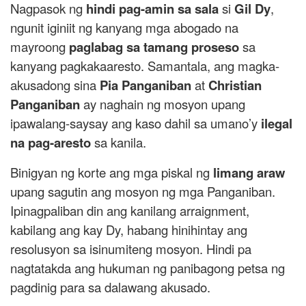
Nagpasok ng
hindi pag-amin sa sala
si
Gil Dy
,
ngunit iginiit ng kanyang mga abogado na
mayroong
paglabag sa tamang proseso
sa
kanyang pagkakaaresto. Samantala, ang magka-
akusadong sina
Pia Panganiban
at
Christian
Panganiban
ay naghain ng mosyon upang
ipawalang-saysay ang kaso dahil sa umano’y
ilegal
na pag-aresto
sa kanila.
Binigyan ng korte ang mga piskal ng
limang araw
upang sagutin ang mosyon ng mga Panganiban.
Ipinagpaliban din ang kanilang arraignment,
kabilang ang kay Dy, habang hinihintay ang
resolusyon sa isinumiteng mosyon. Hindi pa
nagtatakda ang hukuman ng panibagong petsa ng
pagdinig para sa dalawang akusado.