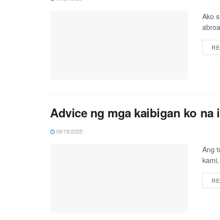
Ako s
abroa
RE
Advice ng mga kaibigan ko na 
09/19/2025
Ang t
kami,
RE