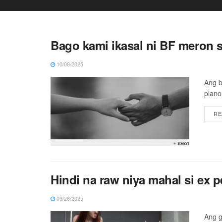
Bago kami ikasal ni BF meron si
10/08/2025
Ang b
plano
RE
Hindi na raw niya mahal si ex pe
09/26/2025
Ang g