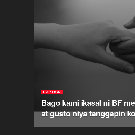
EMOTION
Bago kami ikasal ni BF me
at gusto niya tanggapin ko 