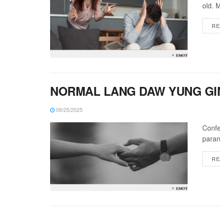
old. 
RE
NORMAL LANG DAW YUNG GI
09/25/2025
Confe
paran
RE