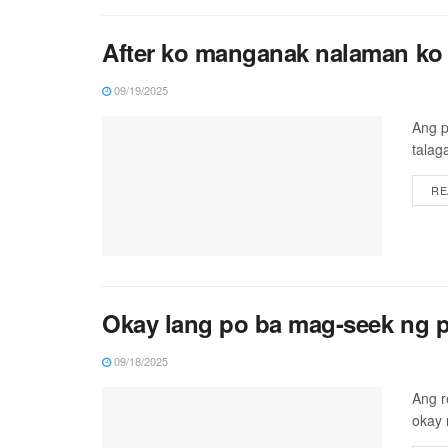
After ko manganak nalaman ko 
09/19/2025
Ang p
talag
RE
Okay lang po ba mag-seek ng pr
09/18/2025
Ang r
okay 