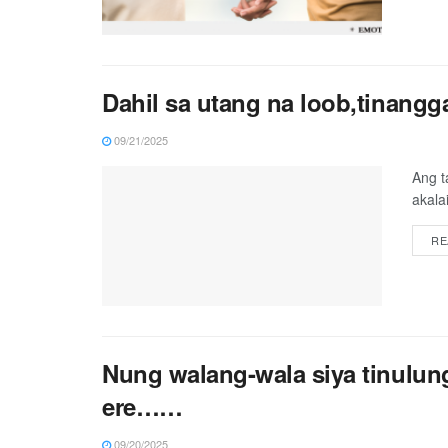
Dahil sa utang na loob,tinang
09/21/2025
Ang t
akala
RE
Nung walang-wala siya tinulun
ere……
09/20/2025