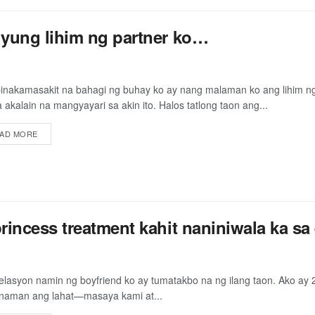
yung lihim ng partner ko…
inakamasakit na bahagi ng buhay ko ay nang malaman ko ang lihim n
a akalain na mangyayari sa akin ito. Halos tatlong taon ang...
AD MORE
incess treatment kahit naniniwala ka sa 
elasyon namin ng boyfriend ko ay tumatakbo na ng ilang taon. Ako ay 2
naman ang lahat—masaya kami at...