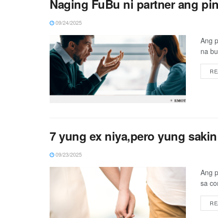
Naging FuBu ni partner ang p
09/24/2025
Ang p
na bu
RE
7 yung ex niya,pero yung sakin
09/23/2025
Ang p
sa co
RE