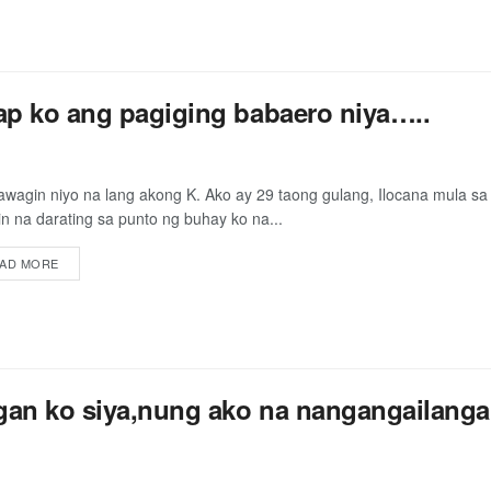
gap ko ang pagiging babaero niya…..
awagin niyo na lang akong K. Ako ay 29 taong gulang, Ilocana mula sa 
in na darating sa punto ng buhay ko na...
AD MORE
gan ko siya,nung ako na nangangailanga