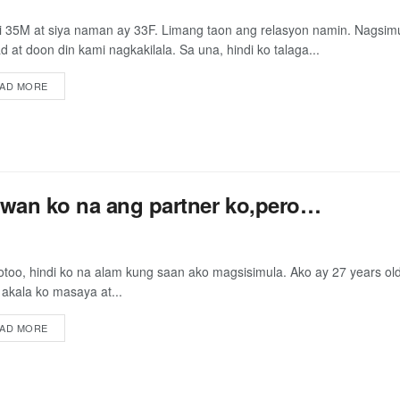
i 35M at siya naman ay 33F. Limang taon ang relasyon namin. Nagsim
d at doon din kami nagkakilala. Sa una, hindi ko talaga...
AD MORE
iwan ko na ang partner ko,pero…
otoo, hindi ko na alam kung saan ako magsisimula. Ako ay 27 years old
 akala ko masaya at...
AD MORE