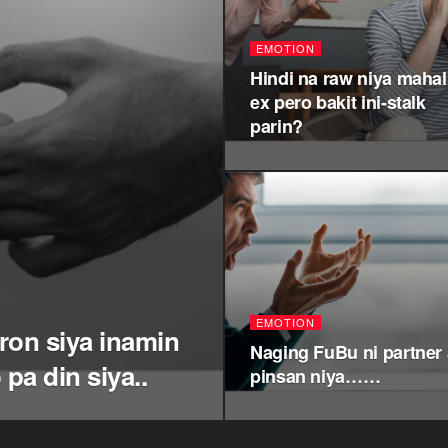
EMOTION
Hindi na raw niya mahal
ex pero bakit ini-stalk
parin?
EMOTION
ron siya inamin
Naging FuBu ni partner
pa din siya..
pinsan niya……