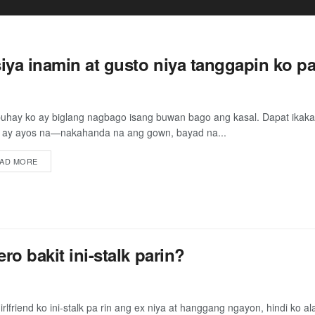
ya inamin at gusto niya tanggapin ko pa 
uhay ko ay biglang nagbago isang buwan bago ang kasal. Dapat ikak
 ay ayos na—nakahanda na ang gown, bayad na...
AD MORE
ro bakit ini-stalk parin?
irlfriend ko ini-stalk pa rin ang ex niya at hanggang ngayon, hindi ko 