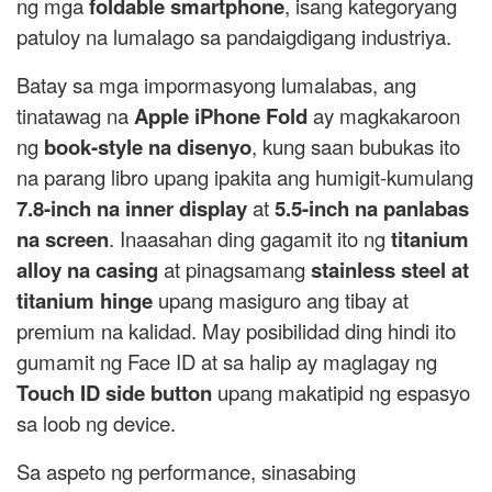
ng mga
foldable smartphone
, isang kategoryang
patuloy na lumalago sa pandaigdigang industriya.
Batay sa mga impormasyong lumalabas, ang
tinatawag na
Apple iPhone Fold
ay magkakaroon
ng
book-style na disenyo
, kung saan bubukas ito
na parang libro upang ipakita ang humigit-kumulang
7.8-inch na inner display
at
5.5-inch na panlabas
na screen
. Inaasahan ding gagamit ito ng
titanium
alloy na casing
at pinagsamang
stainless steel at
titanium hinge
upang masiguro ang tibay at
premium na kalidad. May posibilidad ding hindi ito
gumamit ng Face ID at sa halip ay maglagay ng
Touch ID side button
upang makatipid ng espasyo
sa loob ng device.
Sa aspeto ng performance, sinasabing