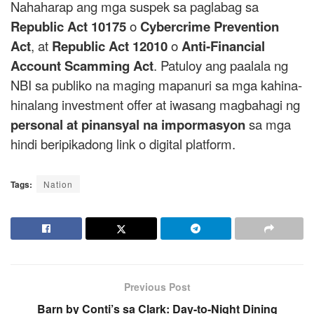
Nahaharap ang mga suspek sa paglabag sa
Republic Act 10175
o
Cybercrime Prevention
Act
, at
Republic Act 12010
o
Anti-Financial
Account Scamming Act
. Patuloy ang paalala ng
NBI sa publiko na maging mapanuri sa mga kahina-
hinalang investment offer at iwasang magbahagi ng
personal at pinansyal na impormasyon
sa mga
hindi beripikadong link o digital platform.
Tags:
Nation
Previous Post
Barn by Conti’s sa Clark: Day-to-Night Dining