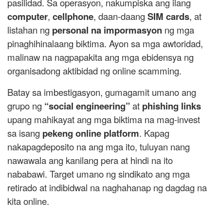
pasilidad. Sa operasyon, nakumpiska ang ilang
computer
,
cellphone
, daan-daang
SIM cards
, at
listahan ng
personal na impormasyon
ng mga
pinaghihinalaang biktima. Ayon sa mga awtoridad,
malinaw na nagpapakita ang mga ebidensya ng
organisadong aktibidad ng online scamming.
Batay sa imbestigasyon, gumagamit umano ang
grupo ng
“social engineering”
at
phishing links
upang mahikayat ang mga biktima na mag-invest
sa isang
pekeng online platform
. Kapag
nakapagdeposito na ang mga ito, tuluyan nang
nawawala ang kanilang pera at hindi na ito
nababawi. Target umano ng sindikato ang mga
retirado at indibidwal na naghahanap ng dagdag na
kita online.