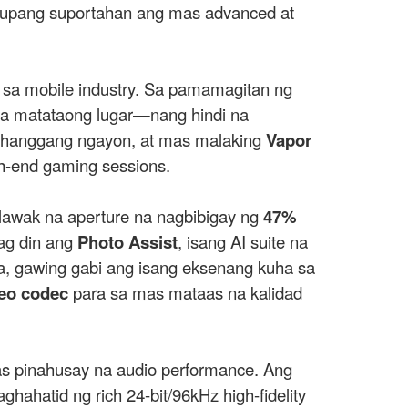
o upang suportahan ang mas advanced at
sa mobile industry. Sa pamamagitan ng
sa matataong lugar—nang hindi na
gn hanggang ngayon, at mas malaking
Vapor
gh-end gaming sessions.
wak na aperture na nagbibigay ng
47%
ag din ang
Photo Assist
, isang AI suite na
, gawing gabi ang isang eksenang kuha sa
deo codec
para sa mas mataas na kalidad
s pinahusay na audio performance. Ang
aghahatid ng rich 24-bit/96kHz high-fidelity