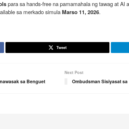
ols
para sa hands-free na pamamahala ng tawag at AI as
vailable sa merkado simula
Marso 11, 2026
.
Tweet
Next Post
Winawasak sa Benguet
Ombudsman Sisiyasat sa 1