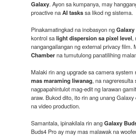
Galaxy
. Ayon sa kumpanya, may hangga
proactive na
AI tasks
sa likod ng sistema.
Pinakamatingkad na inobasyon ng
Galaxy 
kontrol sa
light dispersion sa pixel level
,
nangangailangan ng external privacy film.
Chamber
na tumutulong panatilihing mala
Malaki rin ang upgrade sa camera system 
mas maraming liwanag
, na nagreresult
nagpapahintulot mag-edit ng larawan gam
araw. Bukod dito, ito rin ang unang Galax
na video production.
Samantala, ipinakilala rin ang
Galaxy Buds
Buds4 Pro ay may mas malawak na woofer