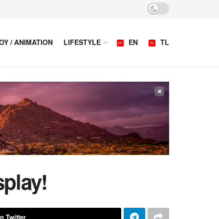
OY / ANIMATION
LIFESTYLE
EN
TL
×
play!
n Twitter