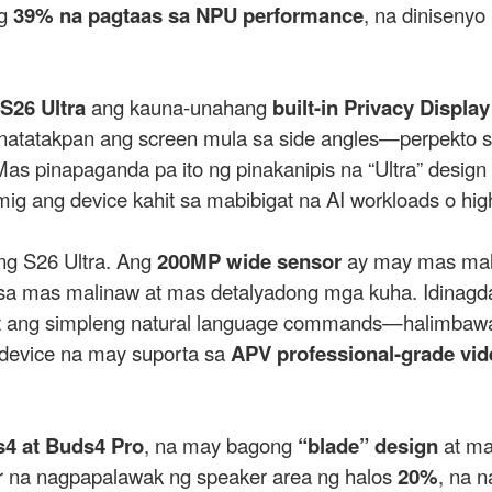
ng
39% na pagtaas sa NPU performance
, na diniseny
S26 Ultra
ang kauna-unahang
built-in Privacy Display
 natatakpan ang screen mula sa side angles—perpekto 
 Mas pinapaganda pa ito ng pinakanipis na “Ultra” desi
mig ang device kahit sa mabibigat na AI workloads o hi
ng S26 Ultra. Ang
200MP wide sensor
ay may mas mala
a sa mas malinaw at mas detalyadong mga kuha. Idinagd
it ang simpleng natural language commands—halimbawa
y device na may suporta sa
APV professional-grade vi
4 at Buds4 Pro
, na may bagong
“blade” design
at ma
 na nagpapalawak ng speaker area ng halos
20%
, na n