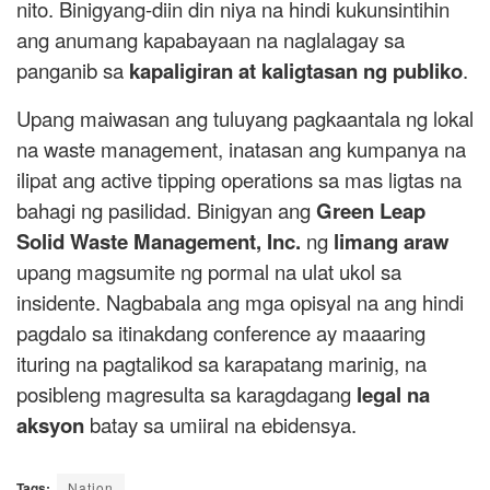
nito. Binigyang-diin din niya na hindi kukunsintihin
ang anumang kapabayaan na naglalagay sa
panganib sa
kapaligiran at kaligtasan ng publiko
.
Upang maiwasan ang tuluyang pagkaantala ng lokal
na waste management, inatasan ang kumpanya na
ilipat ang active tipping operations sa mas ligtas na
bahagi ng pasilidad. Binigyan ang
Green Leap
Solid Waste Management, Inc.
ng
limang araw
upang magsumite ng pormal na ulat ukol sa
insidente. Nagbabala ang mga opisyal na ang hindi
pagdalo sa itinakdang conference ay maaaring
ituring na pagtalikod sa karapatang marinig, na
posibleng magresulta sa karagdagang
legal na
aksyon
batay sa umiiral na ebidensya.
Tags:
Nation