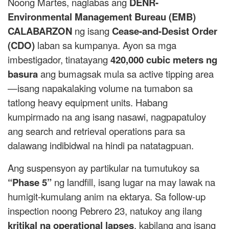
Noong Martes, naglabas ang
DENR-
Environmental Management Bureau (EMB)
CALABARZON
ng isang
Cease-and-Desist Order
(CDO)
laban sa kumpanya. Ayon sa mga
imbestigador, tinatayang
420,000 cubic meters ng
basura
ang bumagsak mula sa active tipping area
—isang napakalaking volume na tumabon sa
tatlong heavy equipment units. Habang
kumpirmado na ang isang nasawi, nagpapatuloy
ang search and retrieval operations para sa
dalawang indibidwal na hindi pa natatagpuan.
Ang suspensyon ay partikular na tumutukoy sa
“Phase 5”
ng landfill, isang lugar na may lawak na
humigit-kumulang anim na ektarya. Sa follow-up
inspection noong Pebrero 23, natukoy ang ilang
kritikal na operational lapses
, kabilang ang isang