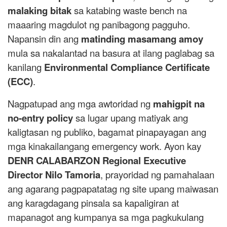
malaking bitak
sa katabing waste bench na
maaaring magdulot ng panibagong pagguho.
Napansin din ang
matinding masamang amoy
mula sa nakalantad na basura at ilang paglabag sa
kanilang
Environmental Compliance Certificate
(ECC)
.
Nagpatupad ang mga awtoridad ng
mahigpit na
no-entry policy
sa lugar upang matiyak ang
kaligtasan ng publiko, bagamat pinapayagan ang
mga kinakailangang emergency work. Ayon kay
DENR CALABARZON Regional Executive
Director Nilo Tamoria
, prayoridad ng pamahalaan
ang agarang pagpapatatag ng site upang maiwasan
ang karagdagang pinsala sa kapaligiran at
mapanagot ang kumpanya sa mga pagkukulang