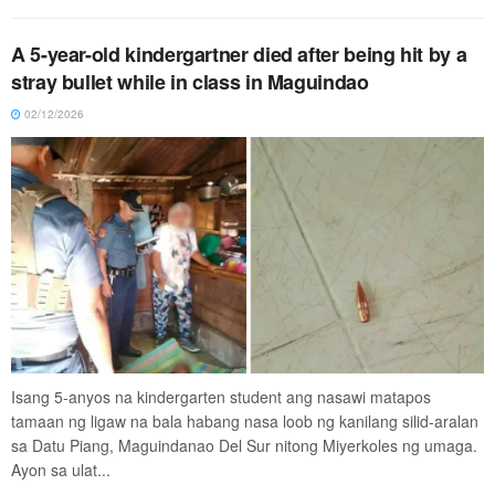
A 5-year-old kindergartner died after being hit by a
stray bullet while in class in Maguindao
02/12/2026
Isang 5-anyos na kindergarten student ang nasawi matapos
tamaan ng ligaw na bala habang nasa loob ng kanilang silid-aralan
sa Datu Piang, Maguindanao Del Sur nitong Miyerkoles ng umaga.
Ayon sa ulat...