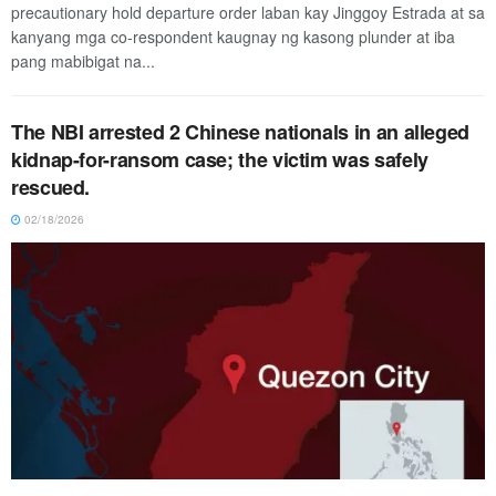
precautionary hold departure order laban kay Jinggoy Estrada at sa
kanyang mga co-respondent kaugnay ng kasong plunder at iba
pang mabibigat na...
The NBI arrested 2 Chinese nationals in an alleged
kidnap-for-ransom case; the victim was safely
rescued.
02/18/2026