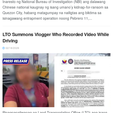
Inaresto ng National Bureau of Investigation (NBI) ang dalawang
Chinese national kaugnay ng isang umano’y kidnap-for-ransom sa
Quezon City, habang matagumpay na nailigtas ang biktima sa
isinagawang entrapment operation noong Pebrero 11,...
LTO Summons Vlogger Who Recorded Video While
Driving
02/18/2026
Pinagpapaliwanag ng Land Transportation Office (LTO) ang isang