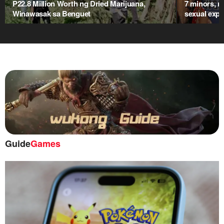
P22.8 Million Worth ng Dried Marijuana,
7 minors, n
Winawasak sa Benguet
sexual expl
Guide
Games