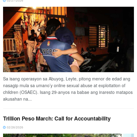
02/27/2026
Sa isang operasyon sa Abuyog, Leyte, pitong menor de edad ang
nasagip mula sa umano’y online sexual abuse at exploitation of
children (OSAEC). Isang 29-anyos na babae ang inaresto matapos
akusahan na...
Trillion Peso March: Call for Accountability
02/26/2026