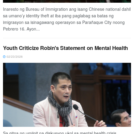
Inaresto ng Bureau of Immigration ang isang Chinese national dahil
sa umano’y identity theft at iba pang paglabag sa batas ng
imigrasyon sa isinagawang operasyon sa Parañaque City noong
Pebrero 16. Ayon...
Youth Criticize Robin's Statement on Mental Health
02/23/2026
Sa gitna ng umiinit na diskusyon ukol sa mental health crisis,