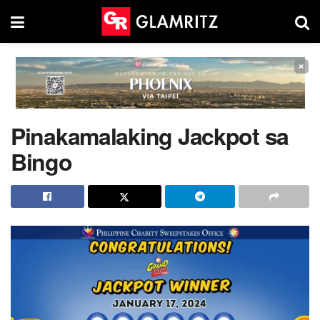
×
Pinakamalaking Jackpot sa
Bingo