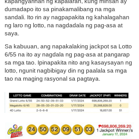
kapangyarihan ng kapalaran, kung minsan ay
dumadapo ito sa pinakamalibang na mga
sandali. Ito rin ay nagpapakita ng kahalagahan
ng laro ng lotto, na nagdadala ng pag-asa at
saya.
Sa kabuuan, ang napakalaking jackpot sa Lotto
6/55 na ito ay nagdala ng pag-asa at pangarap
sa mga tao. Ipinapakita nito ang kasaysayan ng
lotto, ngunit nagbibigay din ng paalala sa mga
tao na maging rasyonal sa pagtaya.