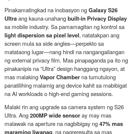
Pinakamatingkad na inobasyon ng
Galaxy S26
Ultra
ang kauna-unahang
built-in Privacy Display
sa mobile industry. Sa pamamagitan ng kontrol sa
light dispersion sa pixel level
, natatakpan ang
screen mula sa side angles—perpekto sa
matataong lugar—nang hindi na nangangailangan
ng external privacy film. Mas pinapaganda pa ito ng
pinakanipis na “Ultra” design hanggang ngayon, at
mas malaking
Vapor Chamber
na tumutulong
panatilihing malamig ang device kahit sa mabibigat
na AI workloads o high-end gaming sessions.
Malaki rin ang upgrade sa camera system ng S26
Ultra. Ang
200MP wide sensor
ay may mas
malawak na aperture na nagbibigay ng
47% mas
maraming liwanag
, na nagreresulta sa mas