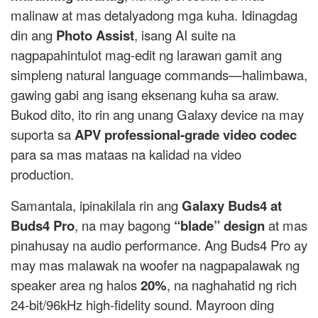
malinaw at mas detalyadong mga kuha. Idinagdag
din ang
Photo Assist
, isang AI suite na
nagpapahintulot mag-edit ng larawan gamit ang
simpleng natural language commands—halimbawa,
gawing gabi ang isang eksenang kuha sa araw.
Bukod dito, ito rin ang unang Galaxy device na may
suporta sa
APV professional-grade video codec
para sa mas mataas na kalidad na video
production.
Samantala, ipinakilala rin ang
Galaxy Buds4 at
Buds4 Pro
, na may bagong
“blade” design
at mas
pinahusay na audio performance. Ang Buds4 Pro ay
may mas malawak na woofer na nagpapalawak ng
speaker area ng halos
20%
, na naghahatid ng rich
24-bit/96kHz high-fidelity sound. Mayroon ding