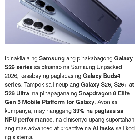
Ipinakilala ng
Samsung
ang pinakabagong
Galaxy
S26 series
sa ginanap na Samsung Unpacked
2026, kasabay ng paglabas ng
Galaxy Buds4
series
. Tampok sa lineup ang
Galaxy S26, S26+ at
S26 Ultra
, na pinapagana ng
Snapdragon 8 Elite
Gen 5 Mobile Platform for Galaxy
. Ayon sa
kumpanya, may hanggang
39% na pagtaas sa
NPU performance
, na dinisenyo upang suportahan
ang mas advanced at proactive na
AI tasks
sa likod
ng sistema.