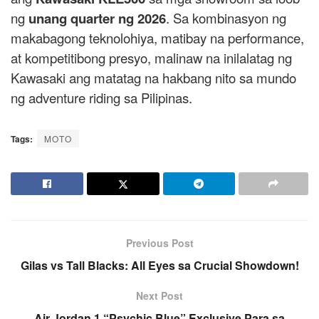
ng
unang quarter ng 2026
. Sa kombinasyon ng
makabagong teknolohiya, matibay na performance,
at kompetitibong presyo, malinaw na inilalatag ng
Kawasaki ang matatag na hakbang nito sa mundo
ng adventure riding sa Pilipinas.
Tags:
MOTO
Previous Post
Gilas vs Tall Blacks: All Eyes sa Crucial Showdown!
Next Post
Air Jordan 1 “Psychic Blue” Exclusive Para sa