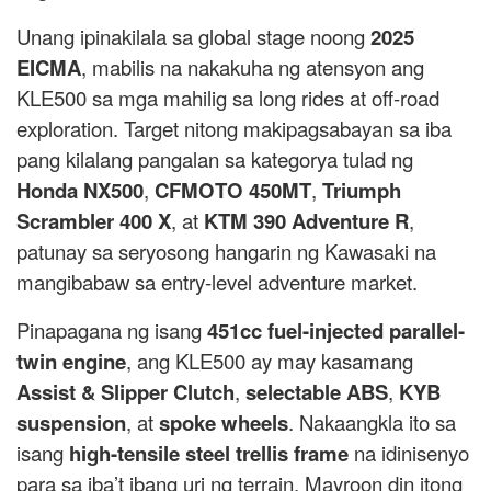
Unang ipinakilala sa global stage noong
2025
EICMA
, mabilis na nakakuha ng atensyon ang
KLE500 sa mga mahilig sa long rides at off-road
exploration. Target nitong makipagsabayan sa iba
pang kilalang pangalan sa kategorya tulad ng
Honda NX500
,
CFMOTO 450MT
,
Triumph
Scrambler 400 X
, at
KTM 390 Adventure R
,
patunay sa seryosong hangarin ng Kawasaki na
mangibabaw sa entry-level adventure market.
Pinapagana ng isang
451cc fuel-injected parallel-
twin engine
, ang KLE500 ay may kasamang
Assist & Slipper Clutch
,
selectable ABS
,
KYB
suspension
, at
spoke wheels
. Nakaangkla ito sa
isang
high-tensile steel trellis frame
na idinisenyo
para sa iba’t ibang uri ng terrain. Mayroon din itong