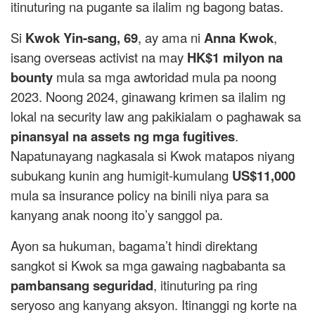
itinuturing na pugante sa ilalim ng bagong batas.
Si
Kwok Yin-sang, 69
, ay ama ni
Anna Kwok
,
isang overseas activist na may
HK$1 milyon na
bounty
mula sa mga awtoridad mula pa noong
2023. Noong 2024, ginawang krimen sa ilalim ng
lokal na security law ang pakikialam o paghawak sa
pinansyal na assets ng mga fugitives
.
Napatunayang nagkasala si Kwok matapos niyang
subukang kunin ang humigit-kumulang
US$11,000
mula sa insurance policy na binili niya para sa
kanyang anak noong ito’y sanggol pa.
Ayon sa hukuman, bagama’t hindi direktang
sangkot si Kwok sa mga gawaing nagbabanta sa
pambansang seguridad
, itinuturing pa ring
seryoso ang kanyang aksyon. Itinanggi ng korte na