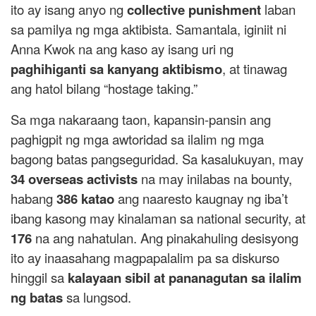
ito ay isang anyo ng
collective punishment
laban
sa pamilya ng mga aktibista. Samantala, iginiit ni
Anna Kwok na ang kaso ay isang uri ng
paghihiganti sa kanyang aktibismo
, at tinawag
ang hatol bilang “hostage taking.”
Sa mga nakaraang taon, kapansin-pansin ang
paghigpit ng mga awtoridad sa ilalim ng mga
bagong batas pangseguridad. Sa kasalukuyan, may
34 overseas activists
na may inilabas na bounty,
habang
386 katao
ang naaresto kaugnay ng iba’t
ibang kasong may kinalaman sa national security, at
176
na ang nahatulan. Ang pinakahuling desisyong
ito ay inaasahang magpapalalim pa sa diskurso
hinggil sa
kalayaan sibil at pananagutan sa ilalim
ng batas
sa lungsod.