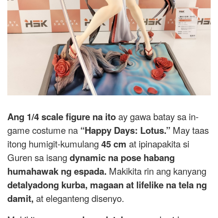
Ang 1/4 scale figure na ito
ay gawa batay sa in-
game costume na
“Happy Days: Lotus.”
May taas
itong humigit-kumulang
45 cm
at ipinapakita si
Guren sa isang
dynamic na pose habang
humahawak ng espada.
Makikita rin ang kanyang
detalyadong kurba, magaan at lifelike na tela ng
damit,
at eleganteng disenyo.