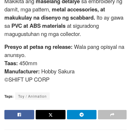
Makikita ang
maselang detalye
sa embroidery ng
damit, mga pattern,
metal accessories, at
makukulay na disenyo ng scabbard.
Ito ay gawa
sa
PVC at ABS materials
at siguradong
magugustuhan ng mga collector.
Presyo at petsa ng release:
Wala pang opisyal na
anunsyo.
Taas:
450mm
Manufacturer:
Hobby Sakura
©SHIFT UP CORP
Tags:
Toy / Animation