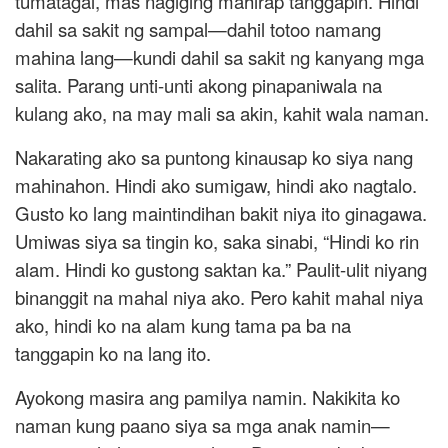
tumatagal, mas nagiging mahirap tanggapin. Hindi
dahil sa sakit ng sampal—dahil totoo namang
mahina lang—kundi dahil sa sakit ng kanyang mga
salita. Parang unti-unti akong pinapaniwala na
kulang ako, na may mali sa akin, kahit wala naman.
Nakarating ako sa puntong kinausap ko siya nang
mahinahon. Hindi ako sumigaw, hindi ako nagtalo.
Gusto ko lang maintindihan bakit niya ito ginagawa.
Umiwas siya sa tingin ko, saka sinabi, “Hindi ko rin
alam. Hindi ko gustong saktan ka.” Paulit-ulit niyang
binanggit na mahal niya ako. Pero kahit mahal niya
ako, hindi ko na alam kung tama pa ba na
tanggapin ko na lang ito.
Ayokong masira ang pamilya namin. Nakikita ko
naman kung paano siya sa mga anak namin—