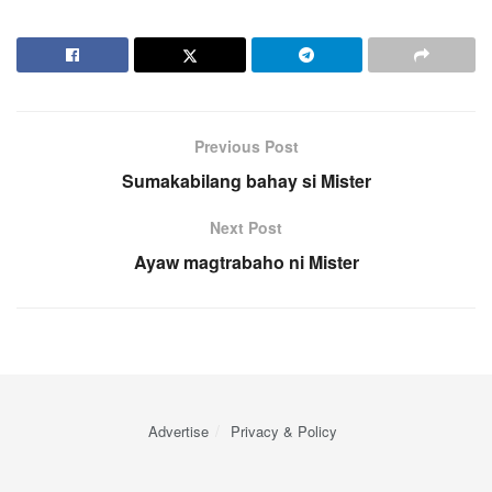
Previous Post
Sumakabilang bahay si Mister
Next Post
Ayaw magtrabaho ni Mister
Advertise
Privacy & Policy