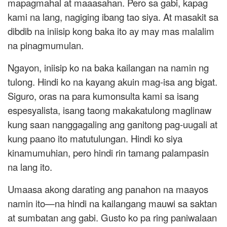
mapagmahal at maaasahan. Pero sa gabi, kapag
kami na lang, nagiging ibang tao siya. At masakit sa
dibdib na iniisip kong baka ito ay may mas malalim
na pinagmumulan.
Ngayon, iniisip ko na baka kailangan na namin ng
tulong. Hindi ko na kayang akuin mag-isa ang bigat.
Siguro, oras na para kumonsulta kami sa isang
espesyalista, isang taong makakatulong maglinaw
kung saan nanggagaling ang ganitong pag-uugali at
kung paano ito matutulungan. Hindi ko siya
kinamumuhian, pero hindi rin tamang palampasin
na lang ito.
Umaasa akong darating ang panahon na maayos
namin ito—na hindi na kailangang mauwi sa saktan
at sumbatan ang gabi. Gusto ko pa ring paniwalaan