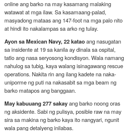
online ang barko na may kasamang malaking
watawat at mga ilaw. Sa kasamaang-palad,
masyadong mataas ang 147-foot na mga palo nito
at hindi ito nakalampas sa arko ng tulay.
Ayon sa Mexican Navy, 22 katao
ang nasugatan
sa insidente at 19 sa kanila ay dinala sa ospital,
tatlo ang nasa seryosong kondisyon. Wala namang
nahulog sa tubig, kaya walang isinagawang rescue
operations. Nakita rin ang ilang kadete na naka-
uniporme ng puti na nakasabit sa mga beam ng
barko matapos ang banggaan.
May kabuuang 277 sakay
ang barko noong oras
ng aksidente. Sabi ng pulisya, posible raw na may
sira sa makina ng barko kaya ito nangyari, ngunit
wala pang detalyeng inilabas.