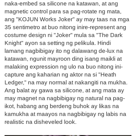
naka-embed sa silicone na katawan, at ang
magnetic control para sa pag-rotate ng mata,
ang "KOJUN Works Joker" ay may taas na mga
35 sentimetro at buo nitong inire-represent ang
costume design ni "Joker" mula sa "The Dark
Knight" ayon sa setting ng pelikula. Hindi
lamang nagbibigay ito ng dalawang de-lux na
katawan, ngunit mayroon ding isang maikli at
malaking expression ng ulo na buo nitong ini-
capture ang kaharian ng aktor na si "Heath
Ledger," na may normal at nakangiti na mukha.
Ang balat ay gawa sa silicone, at ang mata ay
may magnet na nagbibigay ng natural na pag-
ikot, habang ang berdeng buhok ay likas na
kamukha at maayos na nagbibigay ng labis na
realistic na disheveled look.