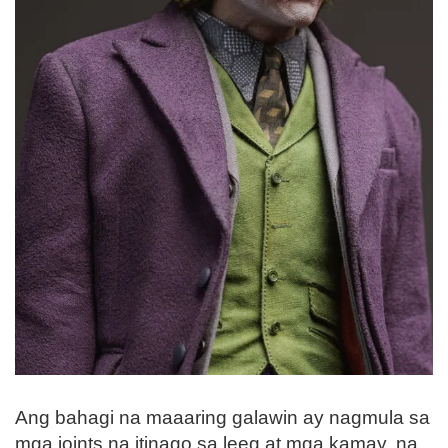
Ang bahagi na maaaring galawin ay nagmula sa
mga joints na itinago sa leeg at mga kamay, na