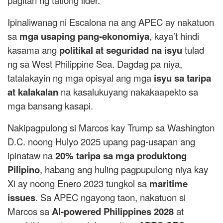
Ipinaliwanag ni Escalona na ang APEC ay nakatuon
sa
mga usaping pang-ekonomiya
, kaya’t hindi
kasama ang
politikal at seguridad na isyu
tulad
ng sa West Philippine Sea. Dagdag pa niya,
tatalakayin ng mga opisyal ang mga
isyu sa taripa
at kalakalan
na kasalukuyang nakakaapekto sa
mga bansang kasapi.
Nakipagpulong si Marcos kay Trump sa Washington
D.C. noong Hulyo 2025 upang pag-usapan ang
ipinataw na
20% taripa sa mga produktong
Pilipino
, habang ang huling pagpupulong niya kay
Xi ay noong Enero 2023 tungkol sa
maritime
issues
. Sa APEC ngayong taon, nakatuon si
Marcos sa
AI-powered Philippines 2028
at