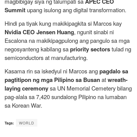
magbibigay siya ng talumpati sa
APEC CEO
Summit
upang isulong ang digital transformation.
Hindi pa tiyak kung makikipagkita si Marcos kay
Nvidia CEO Jensen Huang
, ngunit sinabi ni
Escalona na makikipagpulong ang pangulo sa mga
negosyanteng kabilang sa
priority sectors
tulad ng
semiconductors at manufacturing.
Kasama rin sa iskedyul ni Marcos ang
pagdalo sa
pagtitipon ng mga Pilipino sa Busan
at
wreath-
laying ceremony
sa UN Memorial Cemetery bilang
pag-alala sa 7,420 sundalong Pilipino na lumaban
sa Korean War.
Tags:
WORLD