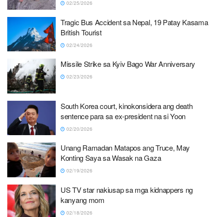
02/25/2026
Tragic Bus Accident sa Nepal, 19 Patay Kasama
British Tourist
02/24/2026
Missile Strike sa Kyiv Bago War Anniversary
02/23/2026
South Korea court, kinokonsidera ang death
sentence para sa ex-president na si Yoon
02/20/2026
Unang Ramadan Matapos ang Truce, May
Konting Saya sa Wasak na Gaza
02/19/2026
US TV star nakiusap sa mga kidnappers ng
kanyang mom
02/18/2026