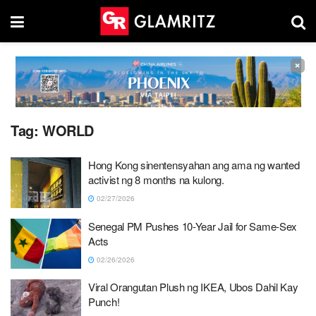
×
Tag:
WORLD
Hong Kong sinentensyahan ang ama ng wanted
activist ng 8 months na kulong.
02/27/2026
Senegal PM Pushes 10-Year Jail for Same-Sex
Acts
02/26/2026
Viral Orangutan Plush ng IKEA, Ubos Dahil Kay
Punch!