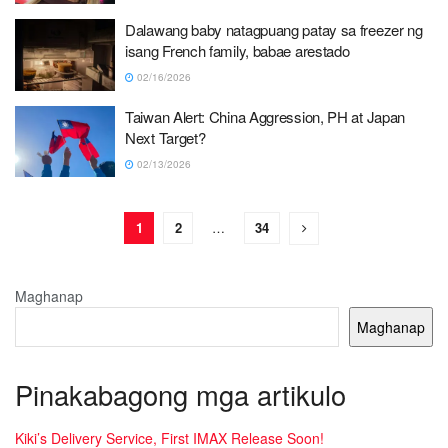
Dalawang baby natagpuang patay sa freezer ng
isang French family, babae arestado
02/16/2026
Taiwan Alert: China Aggression, PH at Japan
Next Target?
02/13/2026
1
2
…
34
Maghanap
Maghanap
Pinakabagong mga artikulo
Kiki’s Delivery Service, First IMAX Release Soon!