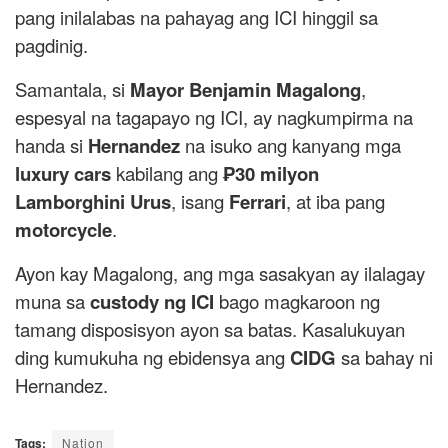
pang inilalabas na pahayag ang ICI hinggil sa
pagdinig.
Samantala, si
Mayor Benjamin Magalong
,
espesyal na tagapayo ng ICI, ay nagkumpirma na
handa si
Hernandez
na isuko ang kanyang mga
luxury cars
kabilang ang
₱30 milyon
Lamborghini Urus
, isang
Ferrari
, at iba pang
motorcycle
.
Ayon kay Magalong, ang mga sasakyan ay ilalagay
muna sa
custody ng ICI
bago magkaroon ng
tamang disposisyon ayon sa batas. Kasalukuyan
ding kumukuha ng ebidensya ang
CIDG
sa bahay ni
Hernandez.
Tags:
Nation