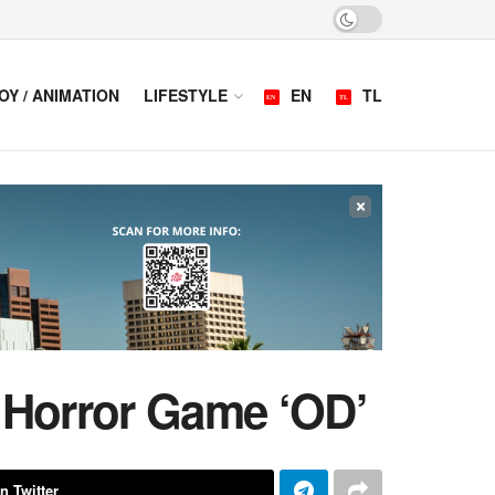
OY / ANIMATION
LIFESTYLE
EN
TL
×
 Horror Game ‘OD’
n Twitter