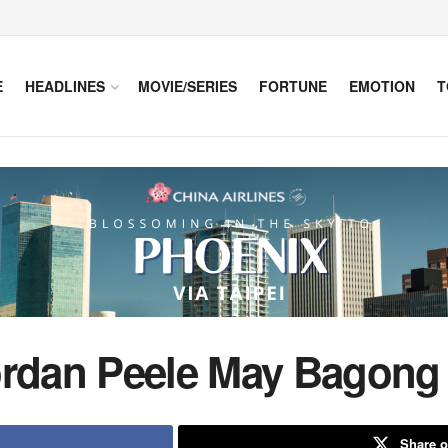
E
HEADLINES
MOVIE/SERIES
FORTUNE
EMOTION
T
ordan Peele May Bagong
Share o