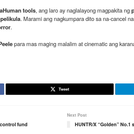
aHuman tools
, ang laro ay naglalayong magpakita ng
p
 pelikula
. Marami ang nagkumpara dito sa na-cancel na v
orror
.
Peele
para mas maging malalim at cinematic ang karan
Tweet
Next Post
control fund
HUNTR/X “Golden” No.1 s