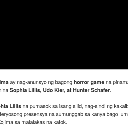
jima
ay nag-anunsyo ng bagong
horror game
na pinam
 nina
Sophia Lillis, Udo Kier, at Hunter Schafer
.
hia Lillis
na pumasok sa isang silid, nag-sindi ng kakai
misteryosong presensya na sumunggab sa kanya bago l
ojima sa malalakas na katok.