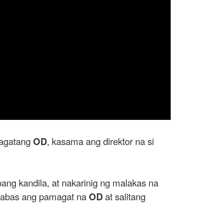
agatang
OD
, kasama ang direktor na si
bang kandila, at nakarinig ng malakas na
umabas ang pamagat na
OD
at salitang