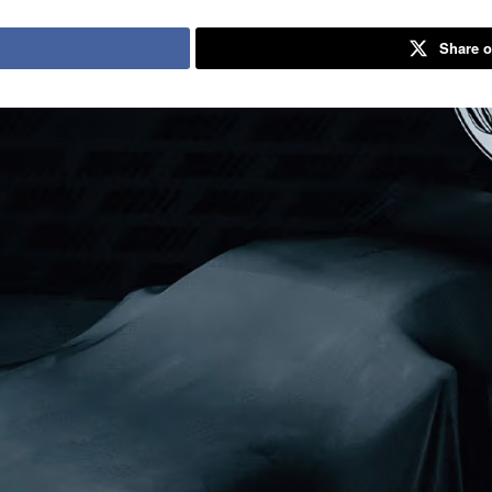
Share o