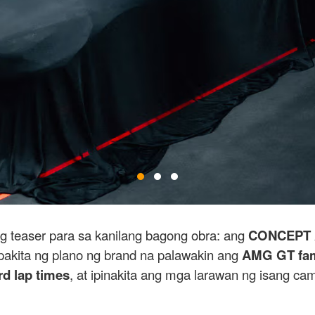
g teaser para sa kanilang bagong obra: ang
CONCEPT 
akita ng plano ng brand na palawakin ang
AMG GT fam
rd lap times
, at ipinakita ang mga larawan ng isang c