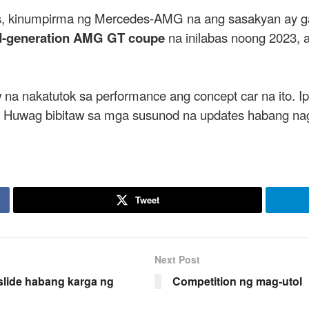
ecs, kinumpirma ng Mercedes-AMG na ang sasakyan ay 
-generation AMG GT coupe
na inilabas noong 2023,
 na nakatutok sa performance ang concept car na ito. 
. Huwag bibitaw sa mga susunod na updates habang nags
Tweet
Next Post
slide habang karga ng
Competition ng mag-utol