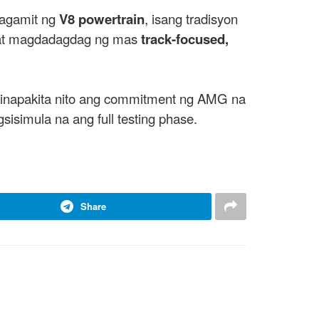
gagamit ng
V8 powertrain
, isang tradisyon
 at magdadagdag ng mas
track-focused,
Ipinapakita nito ang commitment ng AMG na
isimula na ang full testing phase.
Share