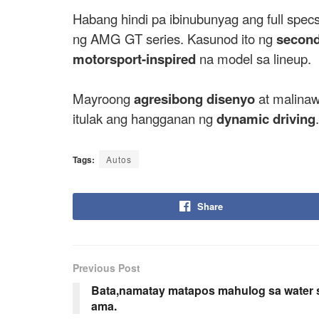
Habang hindi pa ibinubunyag ang full sp
ng AMG GT series. Kasunod ito ng
second
motorsport-inspired
na model sa lineup.
Mayroong
agresibong disenyo
at malinaw
itulak ang hangganan ng
dynamic driving
Tags:
Autos
Share
Previous Post
Bata,namatay matapos mahulog sa water 
ama.