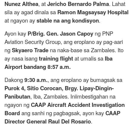
Nunez Althea
, at
Jericho Bernardo Palma
. Lahat
sila ay agad dinala sa
Ramon Magsaysay Hospital
at ngayon ay
stable na ang kondisyon
.
Ayon kay
P/Brig. Gen. Jason Capoy
ng PNP
Aviation Security Group, ang eroplano ay pag-aari
ng
Skyaero Trade
na naka-base sa Zambales. Ito
ay nasa isang
training flight
at umalis sa
Iba
Airport bandang 8:57 a.m.
Dakong
9:30 a.m.
, ang eroplano ay bumagsak sa
Purok 4, Sitio Corocan, Brgy. Lipay-Dingin-
Panibutan
, Iba, Zambales. Iniimbestigahan na
ngayon ng
CAAP Aircraft Accident Investigation
Board
ang sanhi ng pagbagsak, ayon kay
CAAP
Director General Raul Del Rosario
.