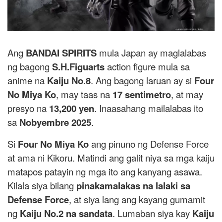
Ang
BANDAI SPIRITS
mula Japan ay maglalabas
ng bagong
S.H.Figuarts
action figure mula sa
anime na
Kaiju No.8
. Ang bagong laruan ay si
Four
No Miya Ko
, may taas na
17 sentimetro
, at may
presyo na
13,200 yen
. Inaasahang mailalabas ito
sa
Nobyembre 2025
.
Si
Four No Miya Ko
ang pinuno ng Defense Force
at ama ni Kikoru. Matindi ang galit niya sa mga kaiju
matapos patayin ng mga ito ang kanyang asawa.
Kilala siya bilang
pinakamalakas na lalaki sa
Defense Force
, at siya lang ang kayang gumamit
ng
Kaiju No.2 na sandata
. Lumaban siya kay
Kaiju