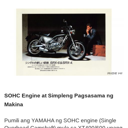
SOHC Engine at Simpleng Pagsasama ng
Makina
Pumili ang YAMAHA ng SOHC engine (Single
Overhead Camshaft) mula sa XT400/600 upang