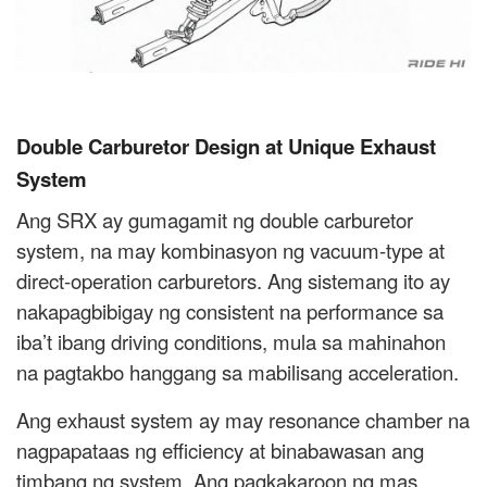
Double Carburetor Design at Unique Exhaust
System
Ang SRX ay gumagamit ng double carburetor
system, na may kombinasyon ng vacuum-type at
direct-operation carburetors. Ang sistemang ito ay
nakapagbibigay ng consistent na performance sa
iba’t ibang driving conditions, mula sa mahinahon
na pagtakbo hanggang sa mabilisang acceleration.
Ang exhaust system ay may resonance chamber na
nagpapataas ng efficiency at binabawasan ang
timbang ng system. Ang pagkakaroon ng mas