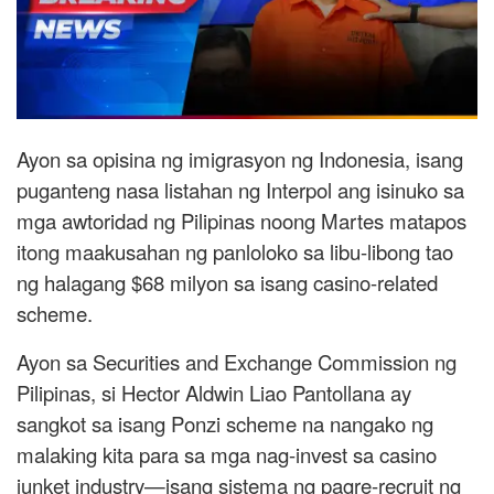
Ayon sa opisina ng imigrasyon ng Indonesia, isang
puganteng nasa listahan ng Interpol ang isinuko sa
mga awtoridad ng Pilipinas noong Martes matapos
itong maakusahan ng panloloko sa libu-libong tao
ng halagang $68 milyon sa isang casino-related
scheme.
Ayon sa Securities and Exchange Commission ng
Pilipinas, si Hector Aldwin Liao Pantollana ay
sangkot sa isang Ponzi scheme na nangako ng
malaking kita para sa mga nag-invest sa casino
junket industry—isang sistema ng pagre-recruit ng