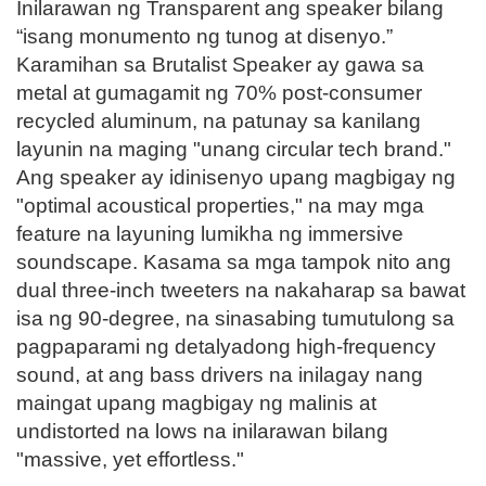
Inilarawan ng Transparent ang speaker bilang
“isang monumento ng tunog at disenyo.”
Karamihan sa Brutalist Speaker ay gawa sa
metal at gumagamit ng 70% post-consumer
recycled aluminum, na patunay sa kanilang
layunin na maging "unang circular tech brand."
Ang speaker ay idinisenyo upang magbigay ng
"optimal acoustical properties," na may mga
feature na layuning lumikha ng immersive
soundscape. Kasama sa mga tampok nito ang
dual three-inch tweeters na nakaharap sa bawat
isa ng 90-degree, na sinasabing tumutulong sa
pagpaparami ng detalyadong high-frequency
sound, at ang bass drivers na inilagay nang
maingat upang magbigay ng malinis at
undistorted na lows na inilarawan bilang
"massive, yet effortless."