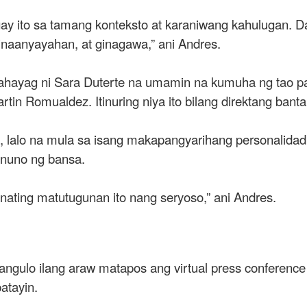
agay ito sa tamang konteksto at karaniwang kahulugan. 
inaanyayahan, at ginagawa,” ani Andres.
 pahayag ni Sara Duterte na umamin na kumuha ng tao p
in Romualdez. Itinuring niya ito bilang direktang banta
g, lalo na mula sa isang makapangyarihang personalida
pinuno ng bansa.
in nating matutugunan ito nang seryoso,” ani Andres.
ngulo ilang araw matapos ang virtual press conference 
atayin.