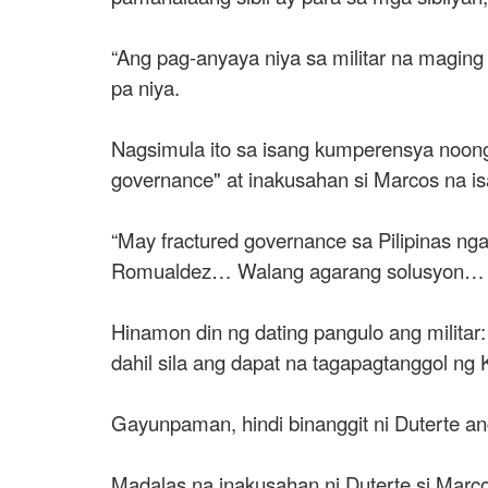
“Ang pag-anyaya niya sa militar na maging
pa niya.
Nagsimula ito sa isang kumperensya noong 
governance" at inakusahan si Marcos na is
“May fractured governance sa Pilipinas 
Romualdez… Walang agarang solusyon… Ang m
Hinamon din ng dating pangulo ang militar
dahil sila ang dapat na tagapagtanggol ng 
Gayunpaman, hindi binanggit ni Duterte a
Madalas na inakusahan ni Duterte si Marcos