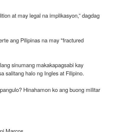
tion at may legal na implikasyon,” dagdag
te ang Pilipinas na may "fractured
walang sinumang makakapagsabi kay
litang halo ng Ingles at Filipino.
a pangulo? Hinahamon ko ang buong militar
 ni Marcos.