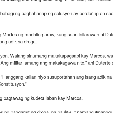
 bahagi ng paghahanap ng solusyon ay bordering on sedi
Martes ng madaling araw, kung saan inilarawan ni Duter
ang adik sa droga.
ngayon. Walang sinumang makakapagsabi kay Marcos, 
ilitar lamang ang makakagawa nito,” ani Duterte sa sa
: “Hanggang kailan niyo susuportahan ang isang adik n
Konstitusyon.”
ng pagtawag ng kudeta laban kay Marcos.
 ng paggamit ng droga, na paulit-ulit namang itinanggi