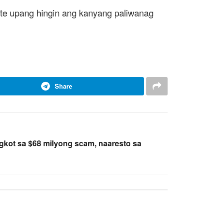
ente upang hingin ang kanyang paliwanag
Share
gkot sa $68 milyong scam, naaresto sa