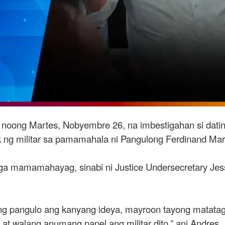
 noong Martes, Nobyembre 26, na imbestigahan si dati
ng militar sa pamamahala ni Pangulong Ferdinand Mar
a mamamahayag, sinabi ni Justice Undersecretary Jess
ing pangulo ang kanyang ideya, mayroon tayong matata
 at walang anumang papel ang militar dito,” ani Andres.