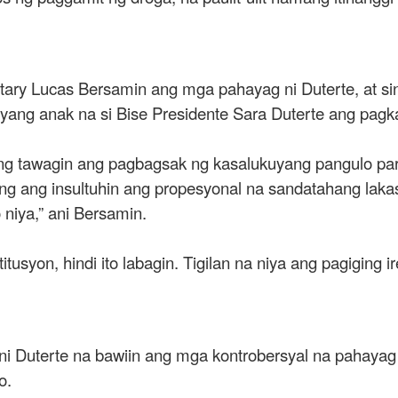
etary Lucas Bersamin ang mga pahayag ni Duterte, at sin
ng anak na si Bise Presidente Sara Duterte ang pagk
ng tawagin ang pagbagsak ng kasalukuyang pangulo pa
ang ang insultuhin ang propesyonal na sandatahang lakas
iya,” ani Bersamin.
tusyon, hindi ito labagin. Tigilan na niya ang pagiging 
ni Duterte na bawiin ang mga kontrobersyal na pahayag b
o.