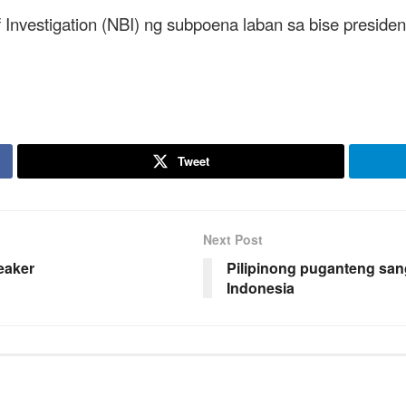
f Investigation (NBI) ng subpoena laban sa bise presid
Tweet
Next Post
eaker
Pilipinong puganteng san
Indonesia