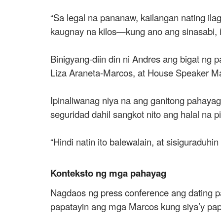
“Sa legal na pananaw, kailangan nating il
kaugnay na kilos—kung ano ang sinasabi, 
Binigyang-diin din ni Andres ang bigat ng
Liza Araneta-Marcos, at House Speaker Mart
Ipinaliwanag niya na ang ganitong pahaya
seguridad dahil sangkot nito ang halal na 
“Hindi natin ito balewalain, at sisiguraduh
Konteksto ng mga pahayag
Nagdaos ng press conference ang dating pa
papatayin ang mga Marcos kung siya’y pap