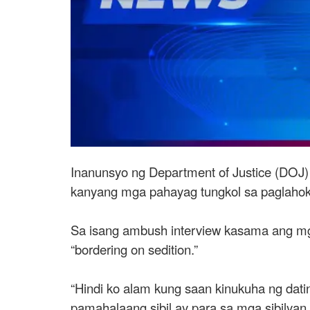
Inanunsyo ng Department of Justice (DOJ)
kanyang mga pahayag tungkol sa paglahok 
Sa isang ambush interview kasama ang mg
“bordering on sedition.”
“Hindi ko alam kung saan kinukuha ng dat
pamahalaang sibil ay para sa mga sibilyan,