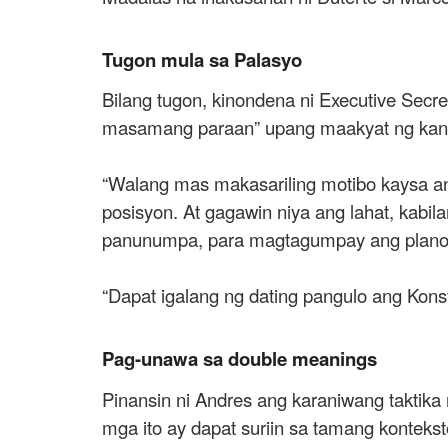
Tugon mula sa Palasyo
Bilang tugon, kinondena ni Executive Secr
masamang paraan” upang maakyat ng kanya
“Walang mas makasariling motibo kaysa a
posisyon. At gagawin niya ang lahat, kabil
panunumpa, para magtagumpay ang plano n
“Dapat igalang ng dating pangulo ang Konsti
Pag-unawa sa double meanings
Pinansin ni Andres ang karaniwang taktika 
mga ito ay dapat suriin sa tamang kontekst