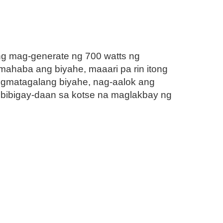
ng mag-generate ng 700 watts ng
ahaba ang biyahe, maaari pa rin itong
angmatagalang biyahe, nag-aalok ang
agbibigay-daan sa kotse na maglakbay ng