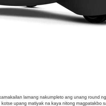
 kamakailan lamang nakumpleto ang unang round ng 
ang kotse upang matiyak na kaya nitong magpatakbo s