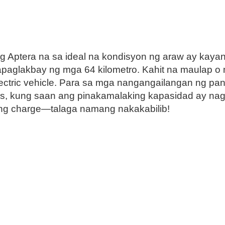
ng Aptera na sa ideal na kondisyon ng araw ay kaya
paglakbay ng mga 64 kilometro. Kahit na maulap o m
 electric vehicle. Para sa mga nangangailangan ng p
ions, kung saan ang pinakamalaking kapasidad ay n
ong charge—talaga namang nakakabilib!