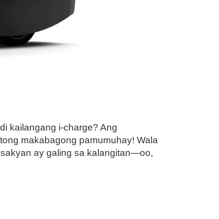
i kailangang i-charge? Ang
anitong makabagong pamumuhay! Wala
asakyan ay galing sa kalangitan—oo,