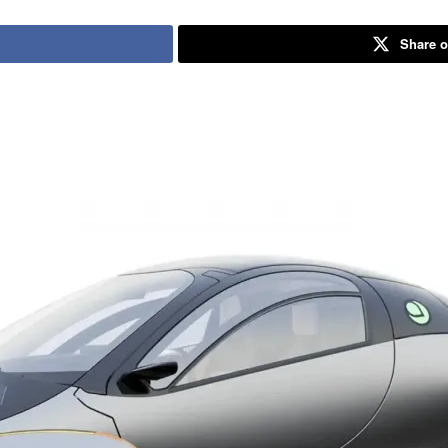
Share o