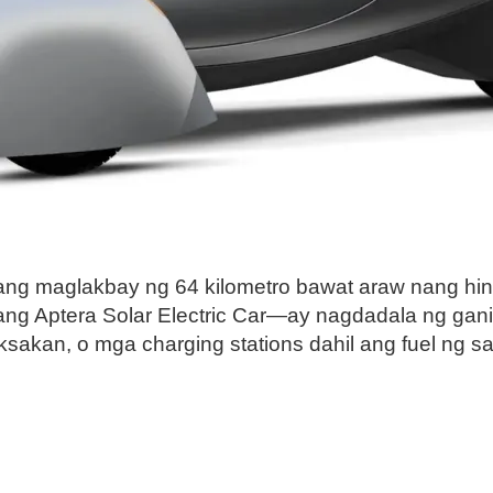
ng maglakbay ng 64 kilometro bawat araw nang hind
ang Aptera Solar Electric Car—ay nagdadala ng g
akan, o mga charging stations dahil ang fuel ng s