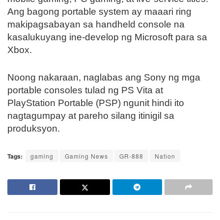
Ang bagong portable system ay maaari ring
makipagsabayan sa handheld console na
kasalukuyang ine-develop ng Microsoft para sa
Xbox.
Noong nakaraan, naglabas ang Sony ng mga
portable consoles tulad ng PS Vita at
PlayStation Portable (PSP) ngunit hindi ito
nagtagumpay at pareho silang itinigil sa
produksyon.
Tags:
gaming
Gaming News
GR-888
Nation