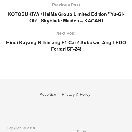
Previous Post
KOTOBUKIYA / HaiMa Group Limited Edition "Yu-Gi-
Oh!" Skyblade Maiden – KAGARI
Next Post
Hindi Kayang Bilhin ang F1 Car? Subukan Ang LEGO
Ferrari SF-24!
Advertise
Privacy & Policy
Copyright © 2018