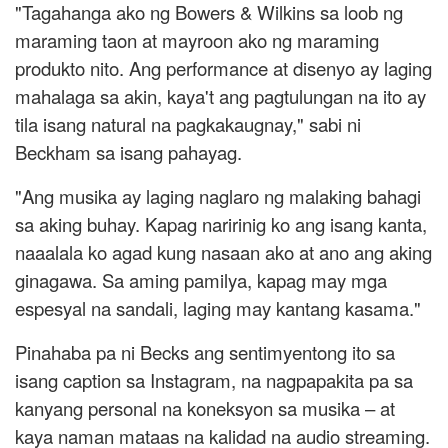
"Tagahanga ako ng Bowers & Wilkins sa loob ng
maraming taon at mayroon ako ng maraming
produkto nito. Ang performance at disenyo ay laging
mahalaga sa akin, kaya't ang pagtulungan na ito ay
tila isang natural na pagkakaugnay," sabi ni
Beckham sa isang pahayag.
"Ang musika ay laging naglaro ng malaking bahagi
sa aking buhay. Kapag naririnig ko ang isang kanta,
naaalala ko agad kung nasaan ako at ano ang aking
ginagawa. Sa aming pamilya, kapag may mga
espesyal na sandali, laging may kantang kasama."
Pinahaba pa ni Becks ang sentimyentong ito sa
isang caption sa Instagram, na nagpapakita pa sa
kanyang personal na koneksyon sa musika – at
kaya naman mataas na kalidad na audio streaming.