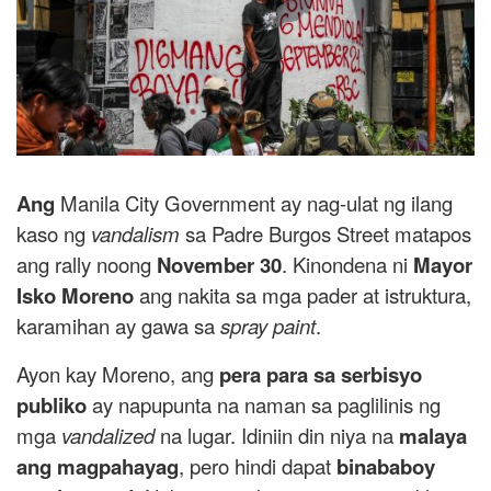
Ang
Manila City Government ay nag-ulat ng ilang
kaso ng
vandalism
sa Padre Burgos Street matapos
ang rally noong
November 30
. Kinondena ni
Mayor
Isko Moreno
ang nakita sa mga pader at istruktura,
karamihan ay gawa sa
spray paint
.
Ayon kay Moreno, ang
pera para sa serbisyo
publiko
ay napupunta na naman sa paglilinis ng
mga
vandalized
na lugar. Idiniin din niya na
malaya
ang magpahayag
, pero hindi dapat
binababoy