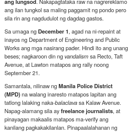
ang lungsod
. Nakapagtataka raw na nagrereklamo
ang ilan tungkol sa maling paggamit ng pondo pero
sila rin ang nagdudulot ng dagdag gastos.
Sa umaga ng
December 1
, agad na ni-repaint at
inayos ng Department of Engineering and Public
Works ang mga nasirang pader. Hindi ito ang unang
beses; nagkaroon din ng
vandalism
sa Recto, Taft
Avenue, at Lawton matapos ang rally noong
September 21.
Samantala, nilinaw ng
Manila Police District
(MPD)
na walang inaresto matapos lapitan ang
tatlong lalaking naka-
balaclava
sa Kalaw Avenue.
Napag-alamang sila ay
freelance journalists
, at
pinayagan makaalis matapos ma-verify ang
kanilang pagkakakilanlan. Pinapaalalahanan ng