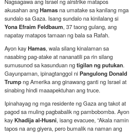
Nagsagawa ang Israel ng airstrike matapos
akusahan ang
Hamas
na umatake sa kanilang mga
sundalo sa Gaza. Isang sundalo na kinilalang si
Yona Efraim Feldbaum
, 37 taong gulang, ang
napatay matapos tamaan ng bala sa Rafah.
Ayon kay
Hamas
, wala silang kinalaman sa
nasabing pag-atake at nananatili pa rin silang
sumusunod sa kasunduan ng
tigilan ng putukan
.
Gayunpaman, ipinagtanggol ni
Pangulong Donald
Trump
ng Amerika ang ginawang ganti ng Israel at
sinabing hindi maaapektuhan ang truce.
Ipinahayag ng mga residente ng Gaza ang takot at
pagod sa muling pagbabalik ng pambobomba. Ayon
kay
Khadija al-Husni
, isang evacuee, “Akala namin
tapos na ang giyera, pero bumalik na naman ang