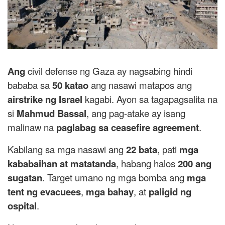
Ang
civil defense ng Gaza ay nagsabing hindi
bababa sa
50 katao
ang nasawi matapos ang
airstrike ng Israel
kagabi. Ayon sa tagapagsalita na
si
Mahmud Bassal
, ang pag-atake ay isang
malinaw na
paglabag sa ceasefire agreement
.
Kabilang sa mga nasawi ang
22 bata
, pati
mga
kababaihan at matatanda
, habang halos
200 ang
sugatan
. Target umano ng mga bomba ang
mga
tent ng evacuees
,
mga bahay
, at
paligid ng
ospital
.