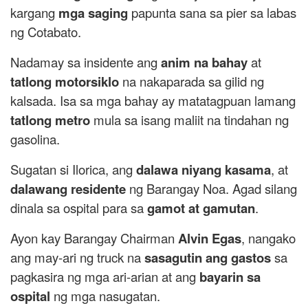
kargang
mga saging
papunta sana sa pier sa labas
ng Cotabato.
Nadamay sa insidente ang
anim na bahay
at
tatlong motorsiklo
na nakaparada sa gilid ng
kalsada. Isa sa mga bahay ay matatagpuan lamang
tatlong metro
mula sa isang maliit na tindahan ng
gasolina.
Sugatan si Ilorica, ang
dalawa niyang kasama
, at
dalawang residente
ng Barangay Noa. Agad silang
dinala sa ospital para sa
gamot at gamutan
.
Ayon kay Barangay Chairman
Alvin Egas
, nangako
ang may-ari ng truck na
sasagutin ang gastos
sa
pagkasira ng mga ari-arian at ang
bayarin sa
ospital
ng mga nasugatan.