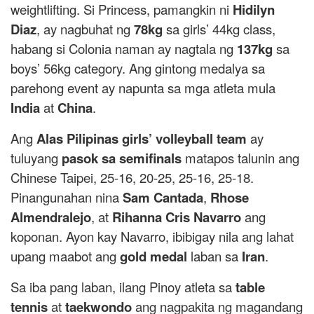
weightlifting. Si Princess, pamangkin ni
Hidilyn
Diaz
, ay nagbuhat ng
78kg
sa girls’ 44kg class,
habang si Colonia naman ay nagtala ng
137kg
sa
boys’ 56kg category. Ang gintong medalya sa
parehong event ay napunta sa mga atleta mula
India
at
China
.
Ang
Alas Pilipinas girls’ volleyball team
ay
tuluyang
pasok sa semifinals
matapos talunin ang
Chinese Taipei, 25-16, 20-25, 25-16, 25-18.
Pinangunahan nina
Sam Cantada
,
Rhose
Almendralejo
, at
Rihanna Cris Navarro
ang
koponan. Ayon kay Navarro, ibibigay nila ang lahat
upang maabot ang
gold medal
laban sa
Iran
.
Sa iba pang laban, ilang Pinoy atleta sa
table
tennis
at
taekwondo
ang nagpakita ng magandang