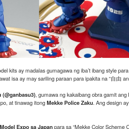
l kits ay madalas gumagawa ng iba’t ibang style para
bawat isa ay may sariling paraan para ipakita na “自由 a
 (@ganbasu3)
, gumawa ng kakaibang obra gamit ang
xpo, at tinawag itong
Mekke Police Zaku
. Ang design ay
 Model Expo sa Japan
para sa “Mekke Color Scheme C