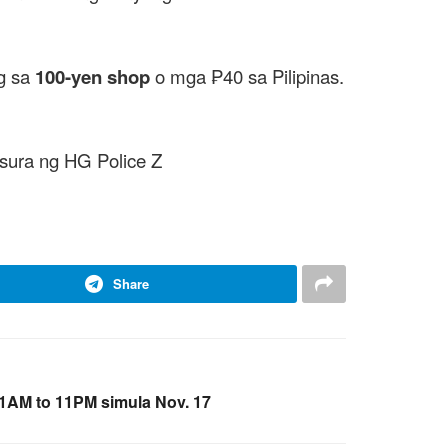
ng sa
100-yen shop
o mga ₱40 sa Pilipinas.
tsura ng HG Police Z
Share
11AM to 11PM simula Nov. 17