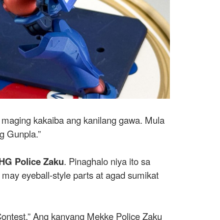
 maging kakaiba ang kanilang gawa. Mula
ng Gunpla.”
HG Police Zaku
. Pinaghalo niya ito sa
 may eyeball-style parts at agad sumikat
ontest.” Ang kanyang Mekke Police Zaku