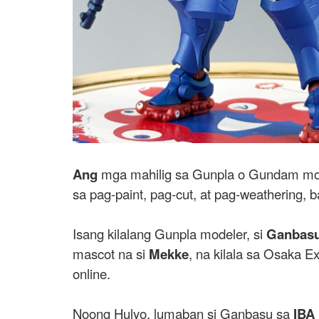
Ang
mga mahilig sa Gunpla o Gundam mode
sa pag-paint, pag-cut, at pag-weathering, 
Isang kilalang Gunpla modeler, si
Ganbasu
mascot na si
Mekke
, na kilala sa Osaka E
online.
Noong Hulyo, lumaban si Ganbasu sa
IBA