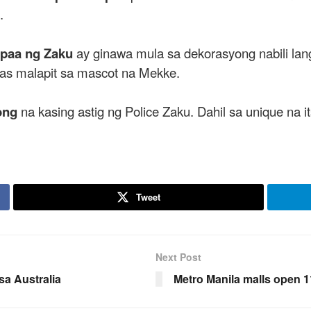
.
paa ng Zaku
ay ginawa mula sa dekorasyong nabili la
mas malapit sa mascot na Mekke.
ong
na kasing astig ng Police Zaku. Dahil sa unique na i
Tweet
Next Post
sa Australia
Metro Manila malls open 