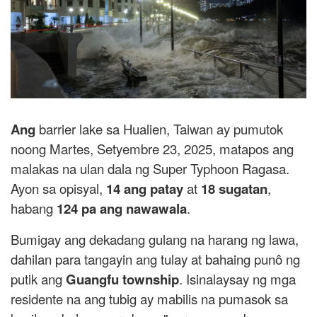
Ang
barrier lake sa Hualien, Taiwan ay pumutok
noong Martes, Setyembre 23, 2025, matapos ang
malakas na ulan dala ng Super Typhoon Ragasa.
Ayon sa opisyal,
14 ang patay
at
18 sugatan
,
habang
124 pa ang nawawala
.
Bumigay ang dekadang gulang na harang ng lawa,
dahilan para tangayin ang tulay at bahaing punô ng
putik ang
Guangfu township
. Isinalaysay ng mga
residente na ang tubig ay mabilis na pumasok sa