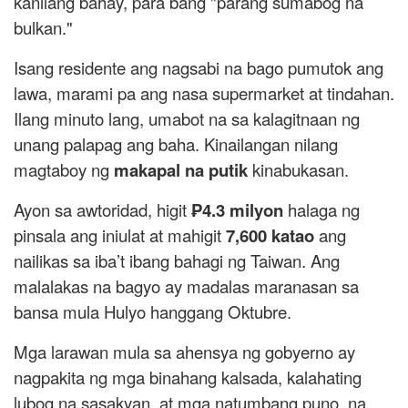
kanilang bahay, para bang "parang sumabog na
bulkan."
Isang residente ang nagsabi na bago pumutok ang
lawa, marami pa ang nasa supermarket at tindahan.
Ilang minuto lang, umabot na sa kalagitnaan ng
unang palapag ang baha. Kinailangan nilang
magtaboy ng
makapal na putik
kinabukasan.
Ayon sa awtoridad, higit
₱4.3 milyon
halaga ng
pinsala ang iniulat at mahigit
7,600 katao
ang
nailikas sa iba’t ibang bahagi ng Taiwan. Ang
malalakas na bagyo ay madalas maranasan sa
bansa mula Hulyo hanggang Oktubre.
Mga larawan mula sa ahensya ng gobyerno ay
nagpakita ng mga binahang kalsada, kalahating
lubog na sasakyan, at mga natumbang puno, na