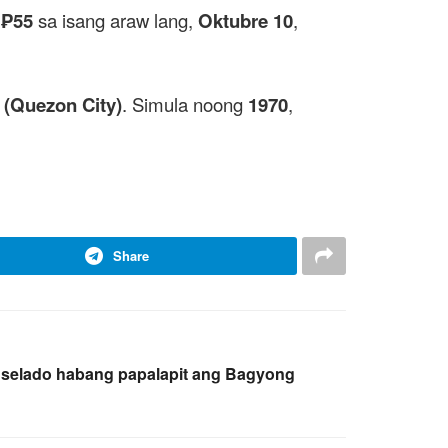
a
₱55
sa isang araw lang,
Oktubre 10
,
a (Quezon City)
. Simula noong
1970
,
Share
anselado habang papalapit ang Bagyong