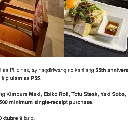
t sa Pilipinas, ay nagdiriwang ng kanilang
55th anniver
iling
ulam sa ₱55
.
 ng
Kimpura Maki, Ebiko Roll, Tofu Steak, Yaki Soba, 
500 minimum single-receipt purchase
.
Oktubre 9
lang.