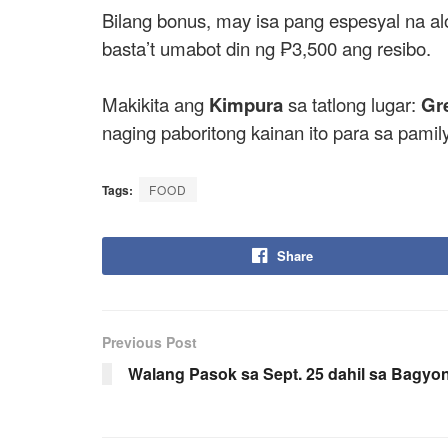
Bilang bonus, may isa pang espesyal na al
basta’t umabot din ng ₱3,500 ang resibo.
Makikita ang
Kimpura
sa tatlong lugar:
Gre
naging paboritong kainan ito para sa pami
Tags:
FOOD
Share
Previous Post
Walang Pasok sa Sept. 25 dahil sa Bagy