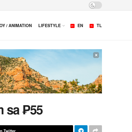
OY / ANIMATION
LIFESTYLE
EN
TL
×
m sa ₱55
n Twitter