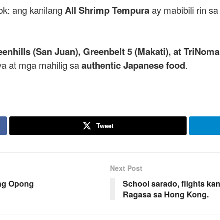
ok: ang kanilang
All Shrimp Tempura
ay mabibili rin s
enhills (San Juan), Greenbelt 5 (Makati), at TriNom
lya at mga mahilig sa
authentic Japanese food
.
Tweet
Next Post
ong Opong
School sarado, flights k
Ragasa sa Hong Kong.