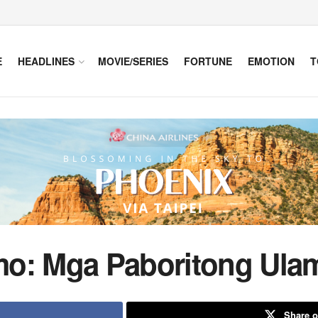
E
HEADLINES
MOVIE/SERIES
FORTUNE
EMOTION
T
mo: Mga Paboritong Ula
Share o