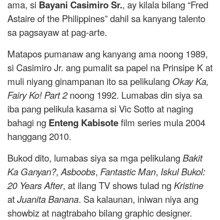
ama, si
Bayani Casimiro Sr.
, ay kilala bilang “Fred
Astaire of the Philippines” dahil sa kanyang talento
sa pagsayaw at pag-arte.
Matapos pumanaw ang kanyang ama noong 1989,
si Casimiro Jr. ang pumalit sa papel na Prinsipe K at
muli niyang ginampanan ito sa pelikulang
Okay Ka,
Fairy Ko! Part 2
noong 1992. Lumabas din siya sa
iba pang pelikula kasama si Vic Sotto at naging
bahagi ng
Enteng Kabisote
film series mula 2004
hanggang 2010.
Bukod dito, lumabas siya sa mga pelikulang
Bakit
Ka Ganyan?
,
Asboobs
,
Fantastic Man
,
Iskul Bukol:
20 Years After
, at ilang TV shows tulad ng
Kristine
at
Juanita Banana
. Sa kalaunan, iniwan niya ang
showbiz at nagtrabaho bilang graphic designer.