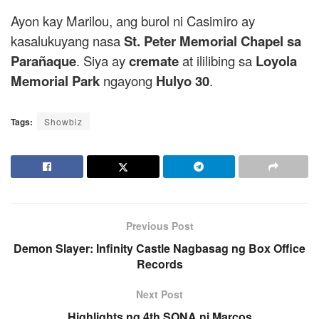
Ayon kay Marilou, ang burol ni Casimiro ay
kasalukuyang nasa
St. Peter Memorial Chapel sa
Parañaque
. Siya ay
cremate
at ililibing sa
Loyola
Memorial Park
ngayong
Hulyo 30
.
Tags:
Showbiz
Previous Post
Demon Slayer: Infinity Castle Nagbasag ng Box Office
Records
Next Post
Highlights ng 4th SONA ni Marcos