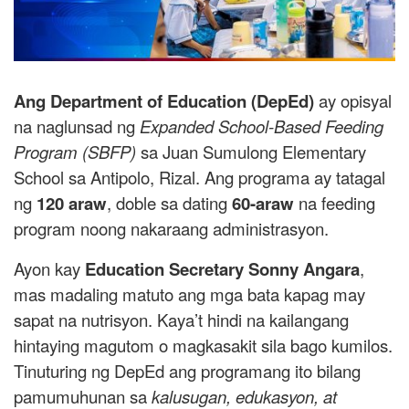
Ang Department of Education (DepEd)
ay opisyal
na naglunsad ng
Expanded School-Based Feeding
Program (SBFP)
sa Juan Sumulong Elementary
School sa Antipolo, Rizal. Ang programa ay tatagal
ng
120 araw
, doble sa dating
60-araw
na feeding
program noong nakaraang administrasyon.
Ayon kay
Education Secretary Sonny Angara
,
mas madaling matuto ang mga bata kapag may
sapat na nutrisyon. Kaya’t hindi na kailangang
hintaying magutom o magkasakit sila bago kumilos.
Tinuturing ng DepEd ang programang ito bilang
pamumuhunan sa
kalusugan, edukasyon, at