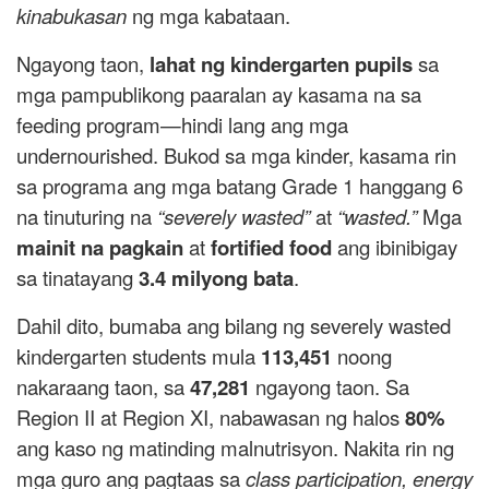
kinabukasan
ng mga kabataan.
Ngayong taon,
lahat ng kindergarten pupils
sa
mga pampublikong paaralan ay kasama na sa
feeding program—hindi lang ang mga
undernourished. Bukod sa mga kinder, kasama rin
sa programa ang mga batang Grade 1 hanggang 6
na tinuturing na
“severely wasted”
at
“wasted.”
Mga
mainit na pagkain
at
fortified food
ang ibinibigay
sa tinatayang
3.4 milyong bata
.
Dahil dito, bumaba ang bilang ng severely wasted
kindergarten students mula
113,451
noong
nakaraang taon, sa
47,281
ngayong taon. Sa
Region II at Region XI, nabawasan ng halos
80%
ang kaso ng matinding malnutrisyon. Nakita rin ng
mga guro ang pagtaas sa
class participation, energy