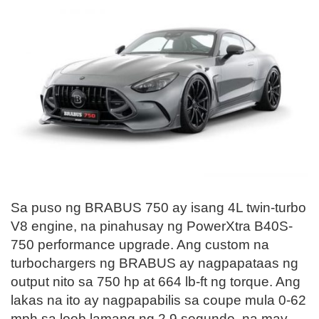
Sa puso ng BRABUS 750 ay isang 4L twin-turbo
V8 engine, na pinahusay ng PowerXtra B40S-
750 performance upgrade. Ang custom na
turbochargers ng BRABUS ay nagpapataas ng
output nito sa 750 hp at 664 lb-ft ng torque. Ang
lakas na ito ay nagpapabilis sa coupe mula 0-62
mph sa loob lamang ng 2.9 segundo, na may