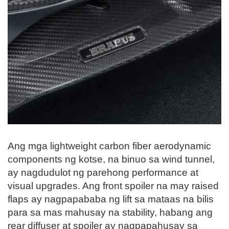
Ang mga lightweight carbon fiber aerodynamic
components ng kotse, na binuo sa wind tunnel,
ay nagdudulot ng parehong performance at
visual upgrades. Ang front spoiler na may raised
flaps ay nagpapababa ng lift sa mataas na bilis
para sa mas mahusay na stability, habang ang
rear diffuser at spoiler ay nagpapahusay sa