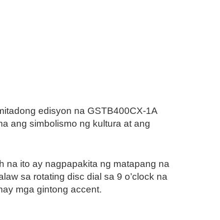
limitadong edisyon na GSTB400CX-1A
a ang simbolismo ng kultura at ang
h na ito ay nagpapakita ng matapang na
law sa rotating disc dial sa 9 o’clock na
a may mga gintong accent.