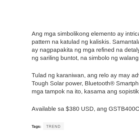
Ang mga simbolikong elemento ay intric
pattern na katulad ng kaliskis. Samanta
ay nagpapakita ng mga refined na det
ng sariling buntot, na simbolo ng wala
Tulad ng karaniwan, ang relo ay may adv
Tough Solar power, Bluetooth® Smartpho
mga tampok na ito, kasama ang sopistika
Available sa $380 USD, ang GSTB400CX
Tags:
TREND