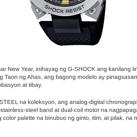
nar New Year, inihayag ng G-SHOCK ang kanilang 
ng Taon ng Ahas, ang bagong modelo ay pinagsasam
basyon at tibay.
TEEL na koleksyon, ang analog-digital chronograp
 stainless-steel band at dual-coil motor na nagpapaga
color palette na binubuo ng ginto, itim, at pilak, n