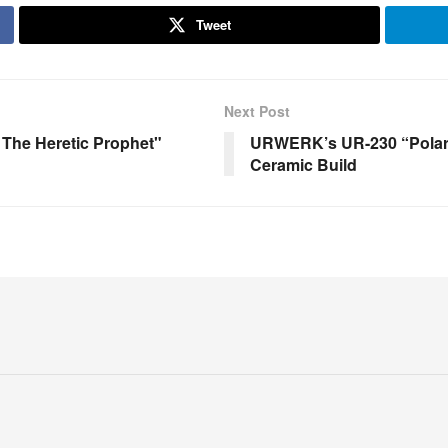
Tweet
Next Post
 The Heretic Prophet"
URWERK’s UR-230 “Polari
Ceramic Build