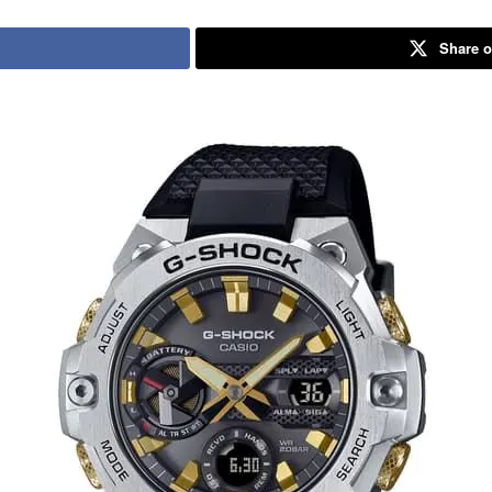
Share o