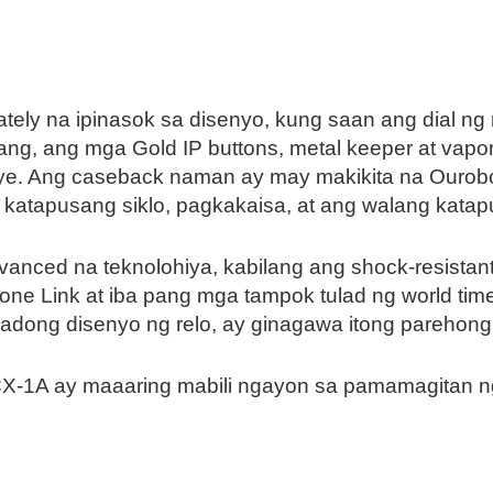
ately na ipinasok sa disenyo, kung saan ang dial ng
lang, ang mga Gold IP buttons, metal keeper at vapor
alye. Ang caseback naman ay may makikita na Ouro
ng katapusang siklo, pagkakaisa, at ang walang kat
anced na teknolohiya, kabilang ang shock-resistant 
ne Link at iba pang mga tampok tulad ng world tim
dong disenyo ng relo, ay ginagawa itong parehong fu
-1A ay maaaring mabili ngayon sa pamamagitan ng 