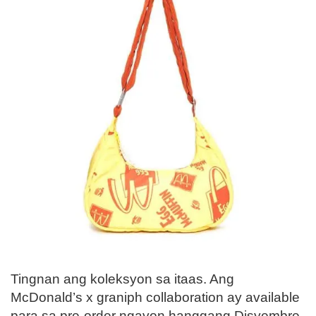
Tingnan ang koleksyon sa itaas. Ang
McDonald’s x graniph collaboration ay available
para sa pre-order ngayon hanggang Disyembre