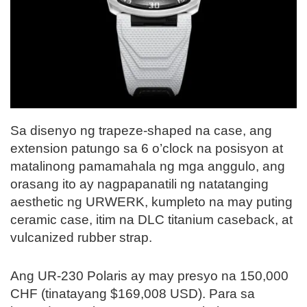
Sa disenyo ng trapeze-shaped na case, ang
extension patungo sa 6 o’clock na posisyon at
matalinong pamamahala ng mga anggulo, ang
orasang ito ay nagpapanatili ng natatanging
aesthetic ng URWERK, kumpleto na may puting
ceramic case, itim na DLC titanium caseback, at
vulcanized rubber strap.
Ang UR-230 Polaris ay may presyo na 150,000
CHF (tinatayang $169,008 USD). Para sa