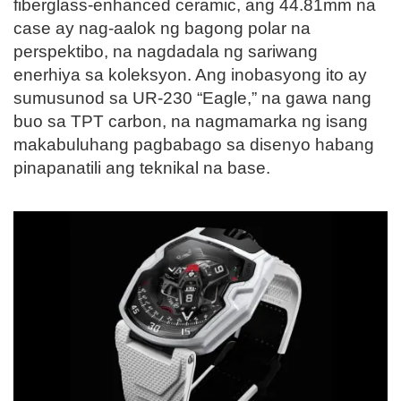
fiberglass-enhanced ceramic, ang 44.81mm na
case ay nag-aalok ng bagong polar na
perspektibo, na nagdadala ng sariwang
enerhiya sa koleksyon. Ang inobasyong ito ay
sumusunod sa UR-230 “Eagle,” na gawa nang
buo sa TPT carbon, na nagmamarka ng isang
makabuluhang pagbabago sa disenyo habang
pinapanatili ang teknikal na base.