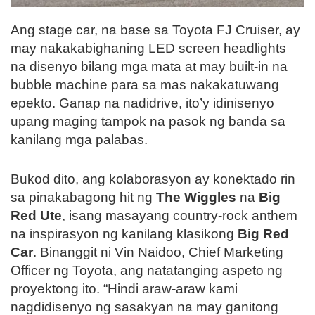
Ang stage car, na base sa Toyota FJ Cruiser, ay
may nakakabighaning LED screen headlights
na disenyo bilang mga mata at may built-in na
bubble machine para sa mas nakakatuwang
epekto. Ganap na nadidrive, ito’y idinisenyo
upang maging tampok na pasok ng banda sa
kanilang mga palabas.
Bukod dito, ang kolaborasyon ay konektado rin
sa pinakabagong hit ng
The Wiggles
na
Big
Red Ute
, isang masayang country-rock anthem
na inspirasyon ng kanilang klasikong
Big Red
Car
. Binanggit ni Vin Naidoo, Chief Marketing
Officer ng Toyota, ang natatanging aspeto ng
proyektong ito. “Hindi araw-araw kami
nagdidisenyo ng sasakyan na may ganitong