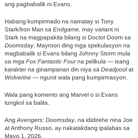
ang pagbabalik ni Evans.
Habang kumpirmado na namatay si Tony
Stark/Iron Man sa
Endgame
, may variant ni
Stark na magpapakita bilang si Doctor Doom sa
Doomsday
. Mayroon ding mga spekulasyon na
magbabalik si Evans bilang Johnny Storm mula
sa mga
Fox Fantastic Four
na pelikula — isang
karakter na ginampanan din niya sa
Deadpool
at
Wolverine
— ngunit wala pang kumpirmasyon.
Wala pang komento ang Marvel o si Evans
tungkol sa balita.
Ang
Avengers: Doomsday
, na ididirehe nina Joe
at Anthony Russo, ay nakatakdang ipalabas sa
Mayo 1, 2026.