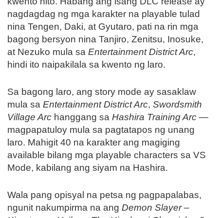
kwento nito. Habang ang isang DLC release ay
nagdagdag ng mga karakter na playable tulad
nina Tengen, Daki, at Gyutaro, pati na rin mga
bagong bersyon nina Tanjiro, Zenitsu, Inosuke,
at Nezuko mula sa
Entertainment District Arc
,
hindi ito naipakilala sa kwento ng laro.
Sa bagong laro, ang story mode ay sasaklaw
mula sa
Entertainment District Arc
,
Swordsmith
Village Arc
hanggang sa
Hashira Training Arc
—
magpapatuloy mula sa pagtatapos ng unang
laro. Mahigit 40 na karakter ang magiging
available bilang mga playable characters sa VS
Mode, kabilang ang siyam na Hashira.
Wala pang opisyal na petsa ng pagpapalabas,
ngunit nakumpirma na ang
Demon Slayer –