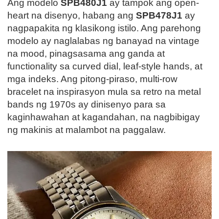
Ang modelo
SPB480J1
ay tampok ang open-
heart na disenyo, habang ang
SPB478J1
ay
nagpapakita ng klasikong istilo. Ang parehong
modelo ay naglalabas ng banayad na vintage
na mood, pinagsasama ang ganda at
functionality sa curved dial, leaf-style hands, at
mga indeks. Ang pitong-piraso, multi-row
bracelet na inspirasyon mula sa retro na metal
bands ng 1970s ay dinisenyo para sa
kaginhawahan at kagandahan, na nagbibigay
ng makinis at malambot na paggalaw.