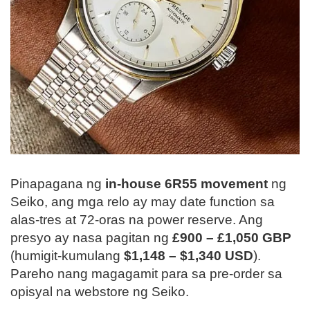
Pinapagana ng
in-house 6R55 movement
ng
Seiko, ang mga relo ay may date function sa
alas-tres at 72-oras na power reserve. Ang
presyo ay nasa pagitan ng
£900 – £1,050 GBP
(humigit-kumulang
$1,148 – $1,340 USD
).
Pareho nang magagamit para sa pre-order sa
opisyal na webstore ng Seiko.